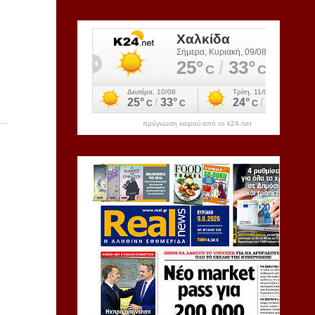
πρόγνωση καιρού από το k24.net