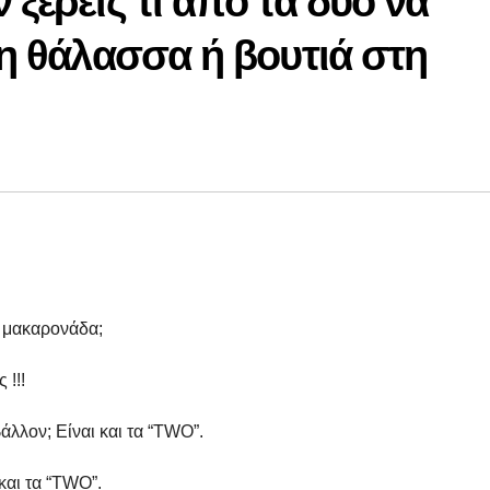
 ξέρεις τι από τα δύο να
τη θάλασσα ή βουτιά στη
η μακαρονάδα;
 !!!
βάλλον; Είναι και τα “TWO”.
και τα “TWO”.