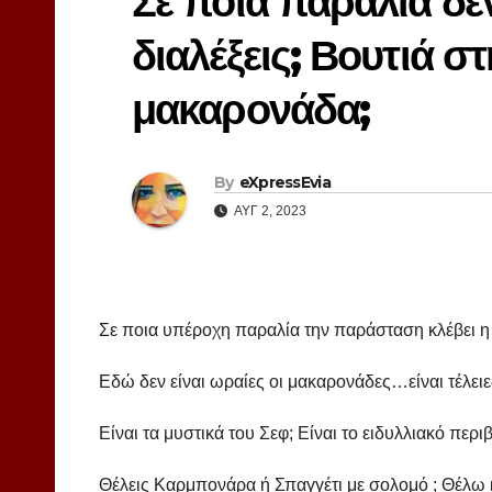
Σε ποια παραλία δεν
διαλέξεις; Βουτιά σ
μακαρονάδα;
By
eXpressEvia
ΑΥΓ 2, 2023
Σε ποια υπέροχη παραλία την παράσταση κλέβει 
Εδώ δεν είναι ωραίες οι μακαρονάδες…είναι τέλειες
Είναι τα μυστικά του Σεφ; Είναι το ειδυλλιακό περι
Θέλεις Καρμπονάρα ή Σπαγγέτι με σολομό ; Θέλω 