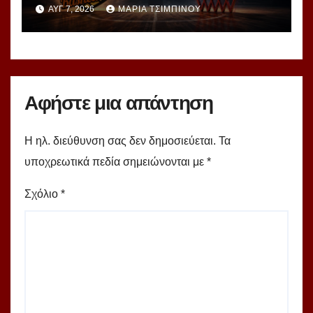
νέα σεζόν – Αυτές είναι οι 12
ΑΥΓ 7, 2026
ΜΑΡΊΑ ΤΣΙΜΠΙΝΟΎ
ομάδες!
Αφήστε μια απάντηση
Η ηλ. διεύθυνση σας δεν δημοσιεύεται.
Τα
υποχρεωτικά πεδία σημειώνονται με
*
Σχόλιο
*