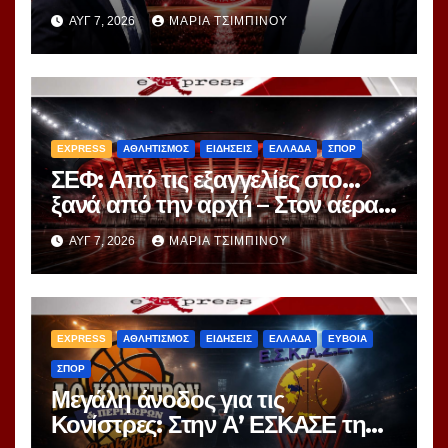
μεταγραφικό παιχνίδι – Ο
ΑΥΓ 7, 2026
ΜΑΡΊΑ ΤΣΙΜΠΙΝΟΎ
«εγκέφαλος» της Μίλαν πιάνει
δουλειά
EXPRESS
ΑΘΛΗΤΙΣΜΟΣ
ΕΙΔΗΣΕΙΣ
ΕΛΛΑΔΑ
ΣΠΟΡ
ΣΕΦ: Από τις εξαγγελίες στο…
ξανά από την αρχή – Στον αέρα
ο διαγωνισμός των 24,8 εκατ.
ΑΥΓ 7, 2026
ΜΑΡΊΑ ΤΣΙΜΠΙΝΟΎ
EXPRESS
ΑΘΛΗΤΙΣΜΟΣ
ΕΙΔΗΣΕΙΣ
ΕΛΛΑΔΑ
ΕΥΒΟΙΑ
ΣΠΟΡ
Μεγάλη άνοδος για τις
Κονίστρες: Στην Α’ ΕΣΚΑΣΕ τη