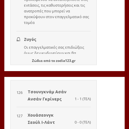
Ζώδια
από το
zodia123.gr