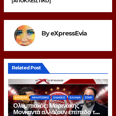
[ΑΠΟΚΛΕΙΣΤΙΚΟ]
By
eXpressEvia
Related Post
EXPRESS
ΑΘΛΗΤΙΣΜΟΣ
ΕΙΔΗΣΕΙΣ
ΕΛΛΑΔΑ
ΣΠΟΡ
Ολυμπιακός: Μαρινάκης –
Μονκαντά αλλάζουν επίπεδο το