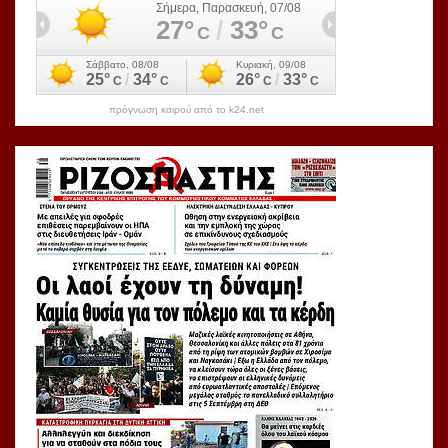
πρόγνωση καιρού από το k24.net