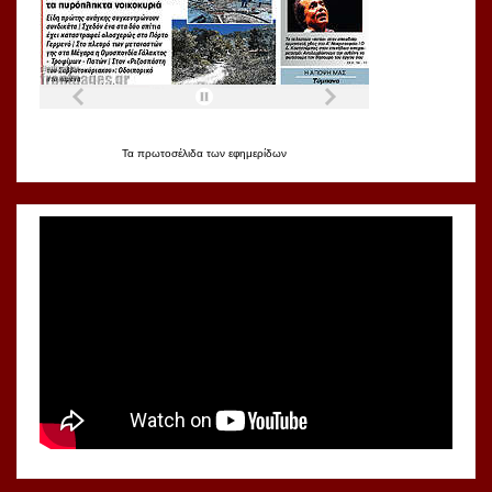
Τα
πρωτοσέλιδα
των
εφημερίδων