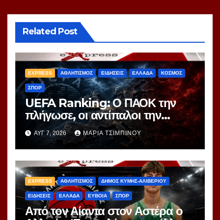
Related Post
EXPRESS
ΑΘΛΗΤΙΣΜΟΣ
ΕΙΔΗΣΕΙΣ
ΕΛΛΑΔΑ
ΚΟΣΜΟΣ
ΣΠΟΡ
UEFA Ranking: Ο ΠΑΟΚ την
πλήγωσε, οι αντίπαλοι την
τιμώρησαν – Ξεφεύγει η 10η
ΑΥΓ 7, 2026
ΜΑΡΊΑ ΤΣΙΜΠΙΝΟΎ
θέση για την Ελλάδα
EXPRESS
ΑΘΛΗΤΙΣΜΟΣ
ΔΗΜΟΣ ΚΥΜΗΣ-ΑΛΙΒΕΡΙΟΥ
ΕΙΔΗΣΕΙΣ
ΕΛΛΑΔΑ
ΕΥΒΟΙΑ
ΣΠΟΡ
Από τον Αίαντα στον Αστέρα ο