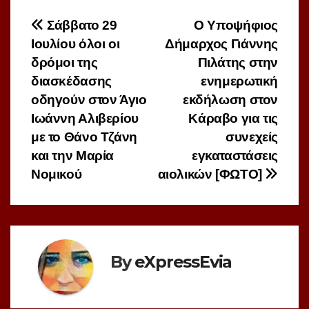
Πλοήγηση
Σάββατο 29
Ο Υποψήφιος
Ιουλίου όλοι οι
Δήμαρχος Γιάννης
άρθρων
δρόμοι της
Πιλάτης στην
διασκέδασης
ενημερωτική
οδηγούν στον Άγιο
εκδήλωση στον
Ιωάννη Αλιβερίου
Κάραβο για τις
με το Θάνο Τζάνη
συνεχείς
και την Μαρία
εγκαταστάσεις
Νομικού
αιολικών [ΦΩΤΟ]
By
eXpressEvia