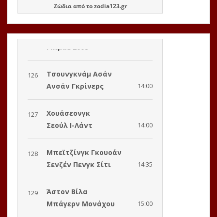
Ζώδια
από το
zodia123.gr