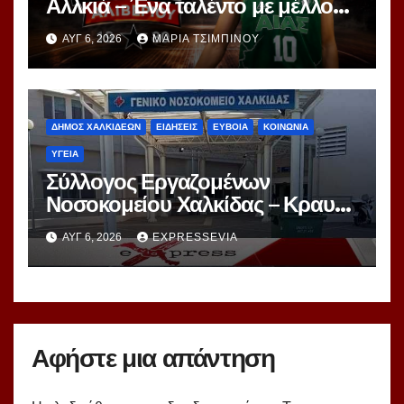
Αλλκιά – Ένα ταλέντο με μέλλον
στα χέρια του Αγγέλου
ΑΥΓ 6, 2026
ΜΑΡΊΑ ΤΣΙΜΠΙΝΟΎ
ΔΗΜΟΣ ΧΑΛΚΙΔΕΩΝ
ΕΙΔΗΣΕΙΣ
ΕΥΒΟΙΑ
ΚΟΙΝΩΝΙΑ
ΥΓΕΙΑ
Σύλλογος Εργαζομένων
Νοσοκομείου Χαλκίδας – Κραυγή
Αγωνίας
ΑΥΓ 6, 2026
EXPRESSEVIA
Αφήστε μια απάντηση