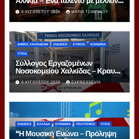
Αλλκιά – Ένα ταλέντο με μέλλον
στα χέρια του Αγγέλου
6 ΑΥΓΟΎΣΤΟΥ 2026
ΜΑΡΊΑ ΤΣΙΜΠΙΝΟΎ
ΔΗΜΟΣ ΧΑΛΚΙΔΕΩΝ
ΕΙΔΗΣΕΙΣ
ΕΥΒΟΙΑ
ΚΟΙΝΩΝΙΑ
ΥΓΕΙΑ
Σύλλογος Εργαζομένων
Νοσοκομείου Χαλκίδας – Κραυγή
Αγωνίας
6 ΑΥΓΟΎΣΤΟΥ 2026
EXPRESSEVIA
ΕΙΔΗΣΕΙΣ
ΕΛΛΑΔΑ
ΚΟΙΝΩΝΙΑ
ΠΟΛΙΤΙΣΜΟΣ
ΥΓΕΙΑ
“Η Μουσική Ενώνει – Πρόληψη