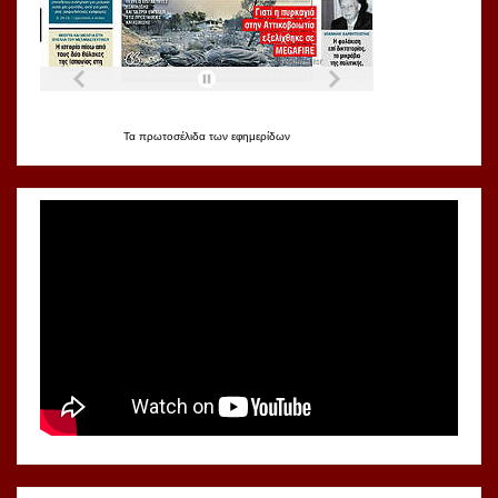
Τα
πρωτοσέλιδα
των
εφημερίδων