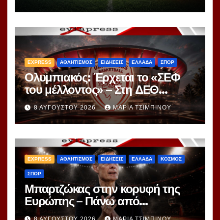
EXPRESS
ΑΘΛΗΤΙΣΜΟΣ
ΕΙΔΗΣΕΙΣ
ΕΛΛΑΔΑ
ΣΠΟΡ
Ολυμπιακός: Έρχεται το «ΣΕΦ
του μέλλοντος» – Στη ΔΕΘ
αποκαλύπτεται το μεγάλο
8 ΑΥΓΟΎΣΤΟΥ 2026
ΜΑΡΊΑ ΤΣΙΜΠΙΝΟΎ
project 40ετίας
EXPRESS
ΑΘΛΗΤΙΣΜΟΣ
ΕΙΔΗΣΕΙΣ
ΕΛΛΑΔΑ
ΚΟΣΜΟΣ
ΣΠΟΡ
Μπαρτζώκας στην κορυφή της
Ευρώπης – Πάνω από
Γιασικεβίτσιους και
8 ΑΥΓΟΎΣΤΟΥ 2026
ΜΑΡΊΑ ΤΣΙΜΠΙΝΟΎ