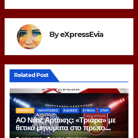
By
eXpressEvia
Related Post
EXPRESS
ΑΘΛΗΤΙΣΜΟΣ
ΕΙΔΗΣΕΙΣ
ΕΥΒΟΙΑ
ΣΠΟΡ
ΑΟ Νέας Αρτάκης: «Τριάρα» με
θετικά μηνύματα στο πρώτο
φιλικό