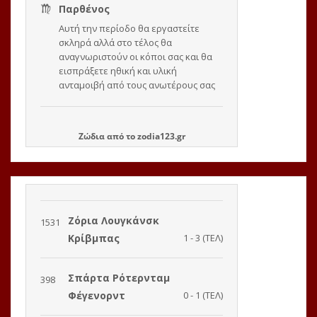
Ζώδια
από το
zodia123.gr