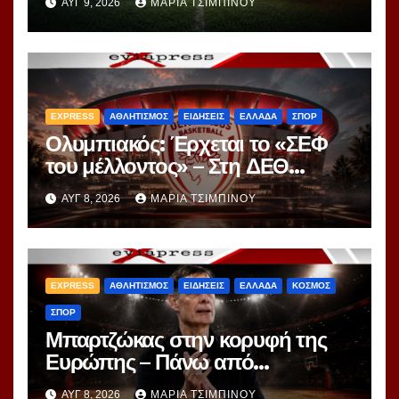
ΑΥΓ 9, 2026
ΜΑΡΊΑ ΤΣΙΜΠΙΝΟΎ
EXPRESS
ΑΘΛΗΤΙΣΜΟΣ
ΕΙΔΗΣΕΙΣ
ΕΛΛΑΔΑ
ΣΠΟΡ
Ολυμπιακός: Έρχεται το «ΣΕΦ
του μέλλοντος» – Στη ΔΕΘ
αποκαλύπτεται το μεγάλο
ΑΥΓ 8, 2026
ΜΑΡΊΑ ΤΣΙΜΠΙΝΟΎ
project 40ετίας
EXPRESS
ΑΘΛΗΤΙΣΜΟΣ
ΕΙΔΗΣΕΙΣ
ΕΛΛΑΔΑ
ΚΟΣΜΟΣ
ΣΠΟΡ
Μπαρτζώκας στην κορυφή της
Ευρώπης – Πάνω από
Γιασικεβίτσιους και
ΑΥΓ 8, 2026
ΜΑΡΊΑ ΤΣΙΜΠΙΝΟΎ