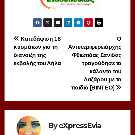
Πλοήγηση
Κατεδάφιση 18
Ο
κτισμάτων για τη
Αντιπεριφερειάρχης
άρθρων
διάνοιξη της
Φθιώτιδας Σανίδας
εκβολής του Λήλα
τραγούδησε τα
κάλαντα του
Λαζάρου με τα
παιδιά [ΒΙΝΤΕΟ]
By
eXpressEvia