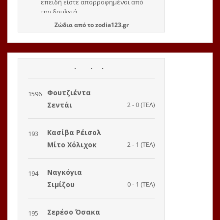
Ζώδια
από το
zodia123.gr