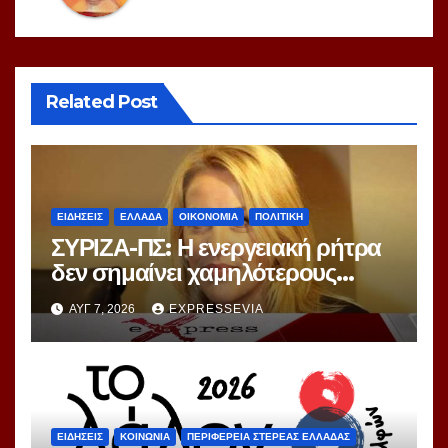
Related Post
ΕΙΔΗΣΕΙΣ
ΕΛΛΑΔΑ
ΟΙΚΟΝΟΜΙΑ
ΠΟΛΙΤΙΚΗ
ΣΥΡΙΖΑ-ΠΣ: Η ενεργειακή ρήτρα
δεν σημαίνει χαμηλότερους
λογαριασμούς ούτε σβήνει 7
ΑΥΓ 7, 2026
EXPRESSEVIA
χρόνια ενεργειακής ακρίβειας
ΕΙΔΗΣΕΙΣ
ΚΟΙΝΩΝΙΑ
ΠΕΡΙΦΕΡΕΙΑ ΣΤΕΡΕΑΣ ΕΛΛΑΔΑΣ