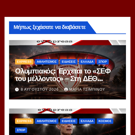
Μήπως ξεχάσατε να διαβάσετε
EXPRESS
ΑΘΛΗΤΙΣΜΟΣ
ΕΙΔΗΣΕΙΣ
ΕΛΛΑΔΑ
ΣΠΟΡ
Ολυμπιακός: Έρχεται το «ΣΕΦ
του μέλλοντος» – Στη ΔΕΘ
αποκαλύπτεται το μεγάλο
8 ΑΥΓΟΎΣΤΟΥ 2026
ΜΑΡΊΑ ΤΣΙΜΠΙΝΟΎ
project 40ετίας
EXPRESS
ΑΘΛΗΤΙΣΜΟΣ
ΕΙΔΗΣΕΙΣ
ΕΛΛΑΔΑ
ΚΟΣΜΟΣ
ΣΠΟΡ