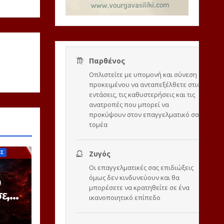
ΙΣ
Ο
ε,
γει