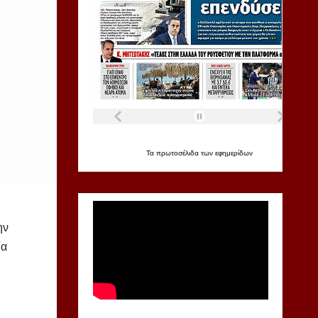
Τα
πρωτοσέλιδα
των
εφημερίδων
ην
ία