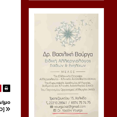
Δήμο
Ο]