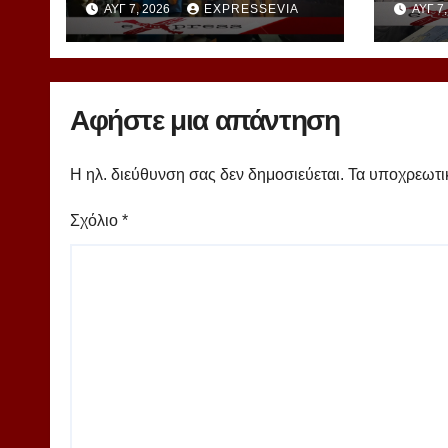
ΑΥΓ 7, 2026
EXPRESSEVIA
ΑΥΓ 7
Μάμμουλα
νέου
γυμν
Ψαχ
Αφήστε μια απάντηση
Η ηλ. διεύθυνση σας δεν δημοσιεύεται.
Τα υποχρεωτι
Σχόλιο
*