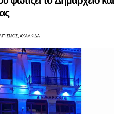
ύ φωτίζει το Δημαρχείο κα
δας
ΛΙΤΙΣΜΟΣ
,
#ΧΑΛΚΙΔΑ