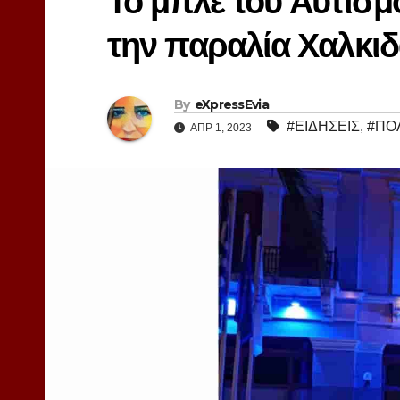
Το μπλε του Αυτισμο
την παραλία Χαλκι
By
eXpressEvia
#ΕΙΔΗΣΕΙΣ
,
#ΠΟ
ΑΠΡ 1, 2023