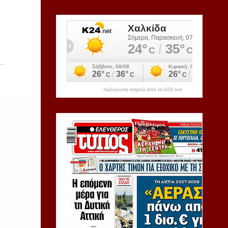
ι
πρόγνωση καιρού από το k24.net