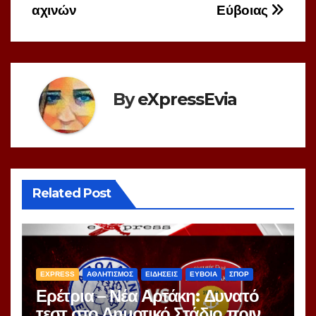
αχινών
Εύβοιας
By
eXpressEvia
Related Post
EXPRESS
ΑΘΛΗΤΙΣΜΟΣ
ΕΙΔΗΣΕΙΣ
ΕΥΒΟΙΑ
ΣΠΟΡ
Ερέτρια – Νέα Αρτάκη: Δυνατό
τεστ στο Δημοτικό Στάδιο πριν