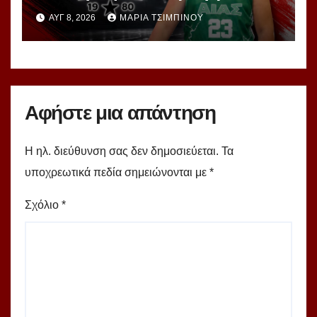
«Χτίζει» τη νέα γενιά της Νότιας
ΑΥΓ 8, 2026
ΜΑΡΊΑ ΤΣΙΜΠΙΝΟΎ
Εύβοιας
Αφήστε μια απάντηση
Η ηλ. διεύθυνση σας δεν δημοσιεύεται.
Τα
υποχρεωτικά πεδία σημειώνονται με
*
Σχόλιο
*