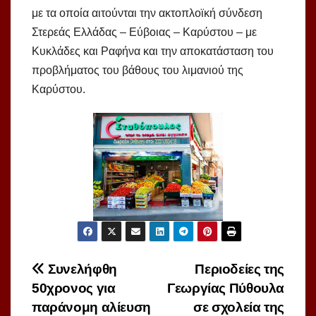
με τα οποία αιτούνται την ακτοπλοϊκή σύνδεση
Στερεάς Ελλάδας – Εύβοιας – Καρύστου – με
Κυκλάδες και Ραφήνα και την αποκατάσταση του
προβλήματος του βάθους του λιμανιού της
Καρύστου.
Πλοήγηση
Συνελήφθη
Περιοδείες της
50χρονος για
Γεωργίας Πύθουλα
άρθρων
παράνομη αλίευση
σε σχολεία της