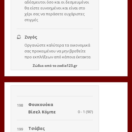
Ζώδια
από το
zodia123.gr