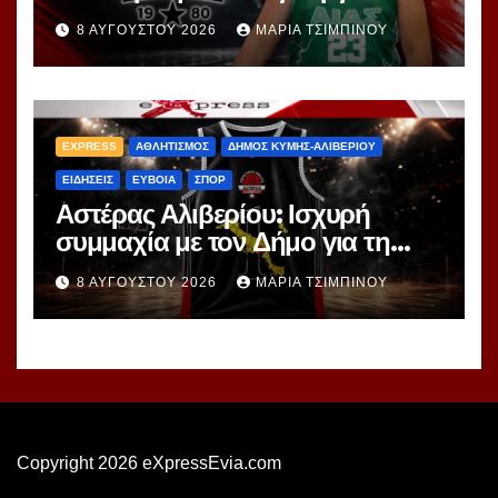
«Χτίζει» τη νέα γενιά της Νότιας
8 ΑΥΓΟΎΣΤΟΥ 2026
ΜΑΡΊΑ ΤΣΙΜΠΙΝΟΎ
Εύβοιας
EXPRESS
ΑΘΛΗΤΙΣΜΟΣ
ΔΗΜΟΣ ΚΥΜΗΣ-ΑΛΙΒΕΡΙΟΥ
ΕΙΔΗΣΕΙΣ
ΕΥΒΟΙΑ
ΣΠΟΡ
Αστέρας Αλιβερίου: Ισχυρή
συμμαχία με τον Δήμο για τη
μεγάλη πρόκληση της National
8 ΑΥΓΟΎΣΤΟΥ 2026
ΜΑΡΊΑ ΤΣΙΜΠΙΝΟΎ
League 1
Copyright 2026 eXpressEvia.com