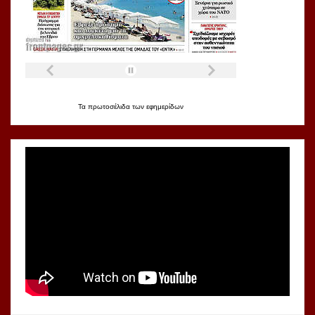
Τα
πρωτοσέλιδα
των
εφημερίδων