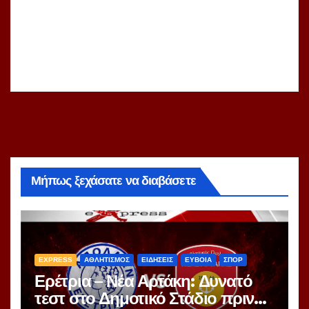
Μήπως ξεχάσατε να διαβάσετε
EXPRESS
ΑΘΛΗΤΙΣΜΟΣ
ΕΙΔΗΣΕΙΣ
ΕΥΒΟΙΑ
ΣΠΟΡ
Ερέτρια – Νέα Αρτάκη: Δυνατό
τεστ στο Δημοτικό Στάδιο πριν