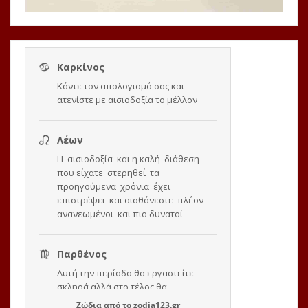
Ζώδια
από το
zodia123.gr