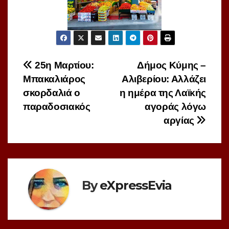
Πλοήγηση
25η Μαρτίου:
Δήμος Κύμης –
Μπακαλιάρος
Αλιβερίου: Αλλάζει
άρθρων
σκορδαλιά ο
η ημέρα της Λαϊκής
παραδοσιακός
αγοράς λόγω
αργίας
By
eXpressEvia