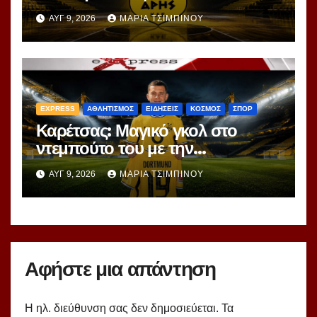
πρόγραμμα
ΑΥΓ 9, 2026
ΜΑΡΊΑ ΤΣΙΜΠΙΝΟΎ
EXPRESS
ΑΘΛΗΤΙΣΜΟΣ
ΕΙΔΗΣΕΙΣ
ΚΟΣΜΟΣ
ΣΠΟΡ
Καρέτσας: Μαγικό γκολ στο
ντεμπούτο του με την
Ντόρτμουντ!
ΑΥΓ 9, 2026
ΜΑΡΊΑ ΤΣΙΜΠΙΝΟΎ
Αφήστε μια απάντηση
Η ηλ. διεύθυνση σας δεν δημοσιεύεται.
Τα