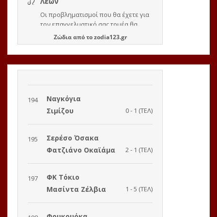
Ζώδια
από το
zodia123.gr