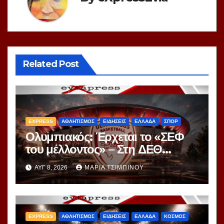
Related Post
EXPRESS
ΑΘΛΗΤΙΣΜΟΣ
ΕΙΔΗΣΕΙΣ
ΕΛΛΑΔΑ
ΣΠΟΡ
Ολυμπιακός: Έρχεται το «ΣΕΦ
του μέλλοντος» – Στη ΔΕΘ
αποκαλύπτεται το μεγάλο
ΑΥΓ 8, 2026
ΜΑΡΊΑ ΤΣΙΜΠΙΝΟΎ
project 40ετίας
EXPRESS
ΑΘΛΗΤΙΣΜΟΣ
ΕΙΔΗΣΕΙΣ
ΕΛΛΑΔΑ
ΚΟΣΜΟΣ