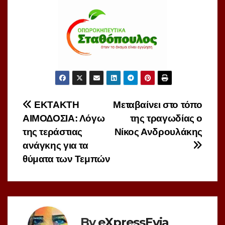
Πλοήγηση
ΕΚΤΑΚΤΗ
Μεταβαίνει στο τόπο
ΑΙΜΟΔΟΣΙΑ: Λόγω
της τραγωδίας ο
άρθρων
της τεράστιας
Νίκος Ανδρουλάκης
ανάγκης για τα
θύματα των Τεμπών
By
eXpressEvia