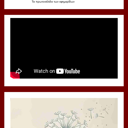
Τα
πρωτοσέλιδα
των
εφημερίδων