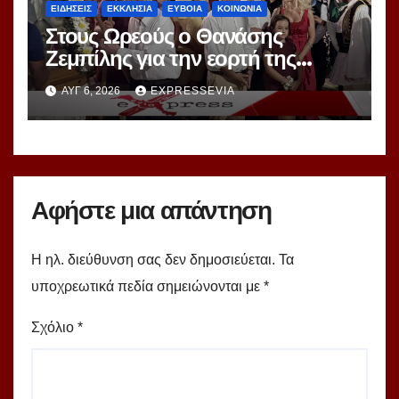
ΕΙΔΗΣΕΙΣ
ΕΚΚΛΗΣΙΑ
ΕΥΒΟΙΑ
ΚΟΙΝΩΝΙΑ
Στους Ωρεούς ο Θανάσης
Ζεμπίλης για την εορτή της
Μεταμορφώσεως Σωτήρος
ΑΥΓ 6, 2026
EXPRESSEVIA
Αφήστε μια απάντηση
Η ηλ. διεύθυνση σας δεν δημοσιεύεται.
Τα
υποχρεωτικά πεδία σημειώνονται με
*
Σχόλιο
*