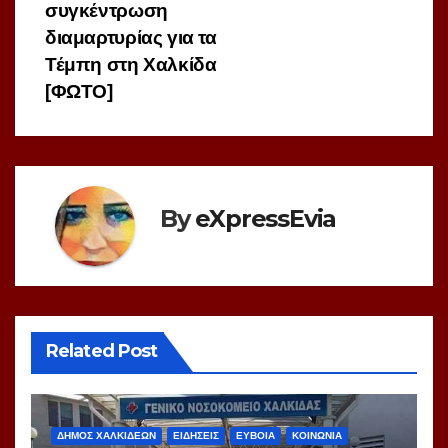
συγκέντρωση
διαμαρτυρίας για τα
Τέμπη στη Χαλκίδα
[ΦΩΤΟ]
By
eXpressEvia
Related Post
ΔΗΜΟΣ ΧΑΛΚΙΔΕΩΝ
ΕΙΔΗΣΕΙΣ
ΕΥΒΟΙΑ
ΚΟΙΝΩΝΙΑ