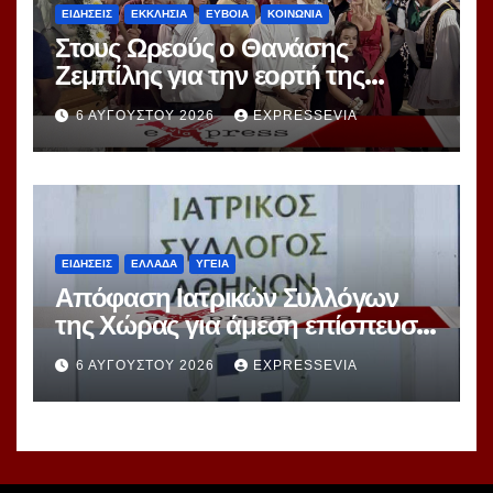
ΕΙΔΗΣΕΙΣ
ΕΚΚΛΗΣΙΑ
ΕΥΒΟΙΑ
ΚΟΙΝΩΝΙΑ
Στους Ωρεούς ο Θανάσης
Ζεμπίλης για την εορτή της
Μεταμορφώσεως Σωτήρος
6 ΑΥΓΟΎΣΤΟΥ 2026
EXPRESSEVIA
ΕΙΔΗΣΕΙΣ
ΕΛΛΑΔΑ
ΥΓΕΙΑ
Απόφαση Ιατρικών Συλλόγων
της Χώρας για άμεση επίσπευση
Διαδικασιών Εκλογών
6 ΑΥΓΟΎΣΤΟΥ 2026
EXPRESSEVIA