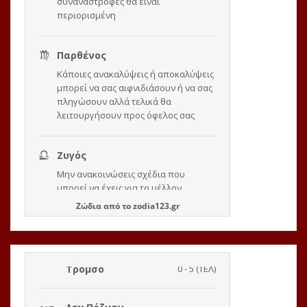
Ζώδια
από το
zodia123.gr