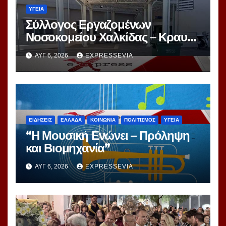
ΥΓΕΙΑ
Σύλλογος Εργαζομένων
Νοσοκομείου Χαλκίδας – Κραυγή
Αγωνίας
ΑΥΓ 6, 2026
EXPRESSEVIA
ΕΙΔΗΣΕΙΣ
ΕΛΛΑΔΑ
ΚΟΙΝΩΝΙΑ
ΠΟΛΙΤΙΣΜΟΣ
ΥΓΕΙΑ
“Η Μουσική Ενώνει – Πρόληψη
και Βιομηχανία”
ΑΥΓ 6, 2026
EXPRESSEVIA