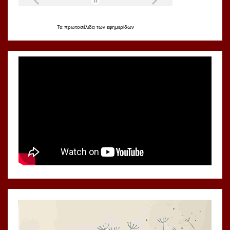
Τα
πρωτοσέλιδα
των
εφημερίδων