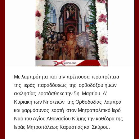
Με λαμπρότητα και την πρέπουσα ιεροπρέπεια
της ιεράς παραδόσεως της ορθοδόξου ημών
εκκλησίας εορτάσθηκε την 5η Μαρτίου Α’
Κυριακή των Νηστειών της Ορθοδοξίας λαμπρά
και χαρμόσυνος εορτή στον Μητροπολιτικό Ιερό
Ναό του Αγίου Αθανασίου Κύμης την καθέδρα της
Ιεράς Μητροπόλεως Καρυστίας και Σκύρου.