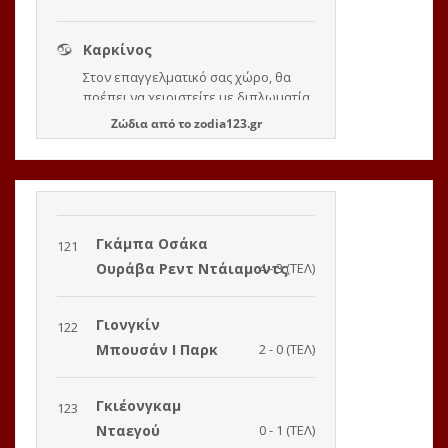
Ζώδια
από το
zodia123.gr