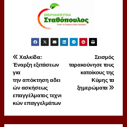
Πλοήγηση
Χαλκίδα:
Σεισμός
Έναρξη εξετάσεων
ταρακούνησε τους
άρθρων
για
κατοίκους της
την απόκτηση αδει
Κύμης τα
ών ασκήσεως
ξημερώματα
επαγγέλματος τεχνι
κών επαγγελμάτων