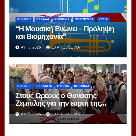
ΕΙΔΗΣΕΙΣ
ΕΛΛΑΔΑ
ΚΟΙΝΩΝΙΑ
ΠΟΛΙΤΙΣΜΟΣ
ΥΓΕΙΑ
“Η Μουσική Ενώνει – Πρόληψη
και Βιομηχανία”
ΑΥΓ 6, 2026
EXPRESSEVIA
ΕΙΔΗΣΕΙΣ
ΕΚΚΛΗΣΙΑ
ΕΥΒΟΙΑ
ΚΟΙΝΩΝΙΑ
Στους Ωρεούς ο Θανάσης
Ζεμπίλης για την εορτή της
Μεταμορφώσεως Σωτήρος
ΑΥΓ 6, 2026
EXPRESSEVIA