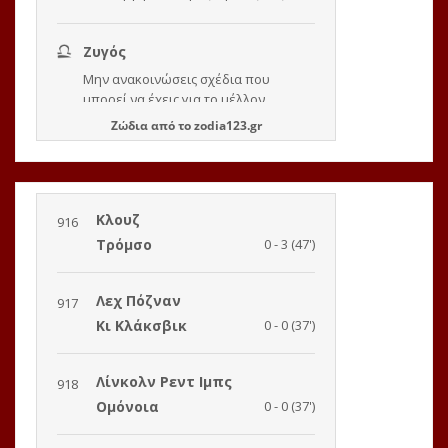
Ζώδια
από το
zodia123.gr