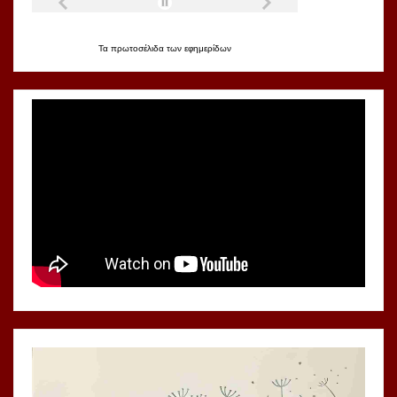
Τα
πρωτοσέλιδα
των
εφημερίδων