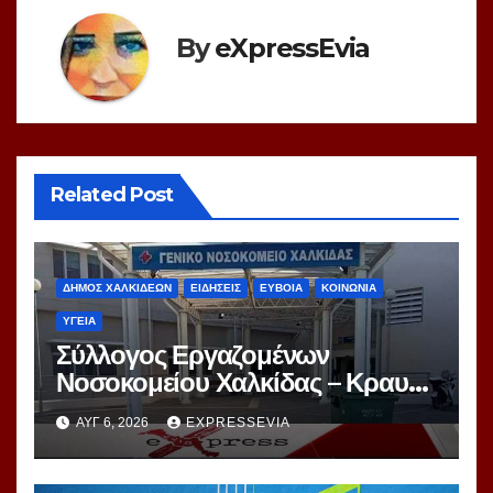
By
eXpressEvia
Related Post
ΔΗΜΟΣ ΧΑΛΚΙΔΕΩΝ
ΕΙΔΗΣΕΙΣ
ΕΥΒΟΙΑ
ΚΟΙΝΩΝΙΑ
ΥΓΕΙΑ
Σύλλογος Εργαζομένων
Νοσοκομείου Χαλκίδας – Κραυγή
Αγωνίας
ΑΥΓ 6, 2026
EXPRESSEVIA