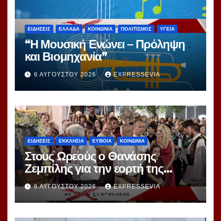
ΕΙΔΗΣΕΙΣ
ΕΛΛΑΔΑ
ΚΟΙΝΩΝΙΑ
ΠΟΛΙΤΙΣΜΟΣ
ΥΓΕΙΑ
“Η Μουσική Ενώνει – Πρόληψη
και Βιομηχανία”
6 ΑΥΓΟΎΣΤΟΥ 2026
EXPRESSEVIA
ΕΙΔΗΣΕΙΣ
ΕΚΚΛΗΣΙΑ
ΕΥΒΟΙΑ
ΚΟΙΝΩΝΙΑ
Στους Ωρεούς ο Θανάσης
Ζεμπίλης για την εορτή της
Μεταμορφώσεως Σωτήρος
6 ΑΥΓΟΎΣΤΟΥ 2026
EXPRESSEVIA