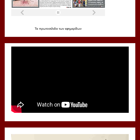
Τα
πρωτοσέλιδα
των
εφημερίδων