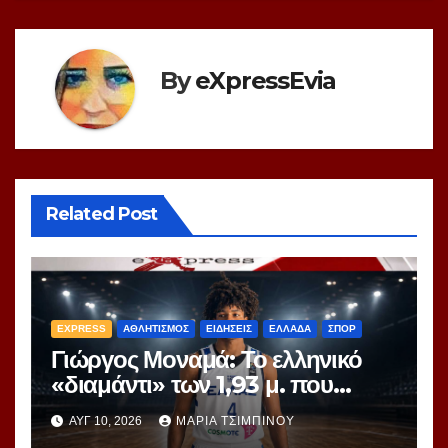
By
eXpressEvia
Related Post
EXPRESS
ΑΘΛΗΤΙΣΜΟΣ
ΕΙΔΗΣΕΙΣ
ΕΛΛΑΔΑ
ΣΠΟΡ
Γιώργος Μοναμά: Το ελληνικό
«διαμάντι» των 1,93 μ. που
ξεχωρίζει στο EuroBasket U16
ΑΥΓ 10, 2026
ΜΑΡΊΑ ΤΣΙΜΠΙΝΟΎ