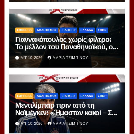
EXPRESS
ΑΘΛΗΤΙΣΜΟΣ
ΕΙΔΗΣΕΙΣ
ΕΛΛΑΔΑ
ΣΠΟΡ
Γιαννακόπουλος χωρίς φίλτρο:
Το μέλλον του Παναθηναϊκού, ο
Ομπράντοβιτς, ο Γιόκιτς και η
ΑΥΓ 10, 2026
ΜΑΡΊΑ ΤΣΙΜΠΙΝΟΎ
παραδοχή για Μποντιρόγκα
EXPRESS
ΑΘΛΗΤΙΣΜΟΣ
ΕΙΔΗΣΕΙΣ
ΕΛΛΑΔΑ
ΣΠΟΡ
Μεντιλίμπαρ πριν από τη
Ναϊμέγκεν: «Ήμασταν κακοί – Στη
ρεβάνς μετρά μόνο η νίκη»
ΑΥΓ 10, 2026
ΜΑΡΊΑ ΤΣΙΜΠΙΝΟΎ