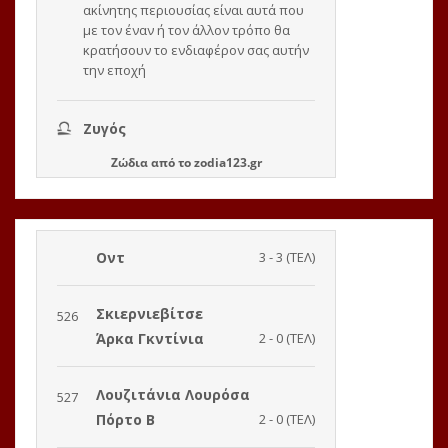
Ζώδια
από το
zodia123.gr