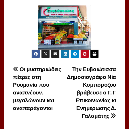
Πλοήγηση
Οι μυστηριώδεις
Την Ευβοιώτισσα
πέτρες στη
Δημοσιογράφο Νία
άρθρων
Ρουμανία που
Κομπορόζου
αναπνέουν,
βράβευσε ο Γ. Γ
μεγαλώνουν και
Επικοινωνίας κι
αναπαράγονται
Ενημέρωσης Δ.
Γαλαμάτης