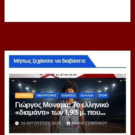
Μήπως ξεχάσατε να διαβάσετε
EXPRESS
ΑΘΛΗΤΙΣΜΟΣ
ΕΙΔΗΣΕΙΣ
ΕΛΛΑΔΑ
ΣΠΟΡ
Γιώργος Μοναμά: Το ελληνικό
«διαμάντι» των 1,93 μ. που
ξεχωρίζει στο EuroBasket U16
10 ΑΥΓΟΎΣΤΟΥ 2026
ΜΑΡΊΑ ΤΣΙΜΠΙΝΟΎ