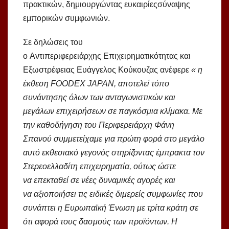
πρακτικών, δημιουργώντας ευκαιρίεςσύναψης
εμπορικών συμφωνιών.
Σε δηλώσεις του
ο Αντιπεριφερειάρχης Επιχειρηματικότητας και
Εξωστρέφειας Ευάγγελος Κούκουζας ανέφερε
«
η
έκθεση
FOODEX
JAPAN
, αποτελεί τόπο
συνάντησης όλων των ανταγωνιστικών και
μεγάλων επιχειρήσεων σε παγκόσμια κλίμακα.
Με
την καθοδήγηση του Περιφερειάρχη Φάνη
Σπανού
συμμετείχαμε
για
πρώτη φορά στο μεγάλο
αυτό εκθεσιακό γεγονός στηρίζοντας έμπρακτα τον
Στερεοελλαδίτη επιχειρηματία
, ούτως ώστε
να
επεκταθεί σε
νέες
δυναμικές αγορές και
να
αξιοποιήσει τις ειδικές διμερείς συμφωνίες που
συνάπτει η Ευρωπαϊκή Ένωση με τρίτα κράτη σε
ότι αφορά τους δασμούς των προϊόντων.
Η