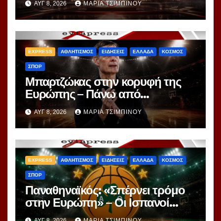
ΑΥΓ 8, 2026
ΜΑΡΊΑ ΤΣΙΜΠΙΝΟΎ
project 40ετίας
EXPRESS
ΑΘΛΗΤΙΣΜΟΣ
ΕΙΔΗΣΕΙΣ
ΕΛΛΑΔΑ
ΚΟΣΜΟΣ
ΣΠΟΡ
Μπαρτζώκας στην κορυφή της
Ευρώπης – Πάνω από
Γιασικεβίτσιους και
ΑΥΓ 8, 2026
ΜΑΡΊΑ ΤΣΙΜΠΙΝΟΎ
Ομπράντοβιτς στο power
ranking!
EXPRESS
ΑΘΛΗΤΙΣΜΟΣ
ΕΙΔΗΣΕΙΣ
ΕΛΛΑΔΑ
ΚΟΣΜΟΣ
ΣΠΟΡ
Παναθηναϊκός: «Σπέρνει τρόμο
στην Ευρώπη» – Οι Ισπανοί
βλέπουν μια πράσινη
ΑΥΓ 8, 2026
ΜΑΡΊΑ ΤΣΙΜΠΙΝΟΎ