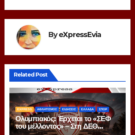
By
eXpressEvia
Related Post
EXPRESS
ΑΘΛΗΤΙΣΜΟΣ
ΕΙΔΗΣΕΙΣ
ΕΛΛΑΔΑ
ΣΠΟΡ
Ολυμπιακός: Έρχεται το «ΣΕΦ
του μέλλοντος» – Στη ΔΕΘ
αποκαλύπτεται το μεγάλο