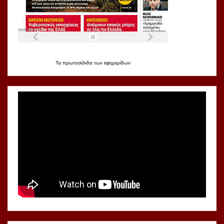
Τα
πρωτοσέλιδα
των
εφημερίδων