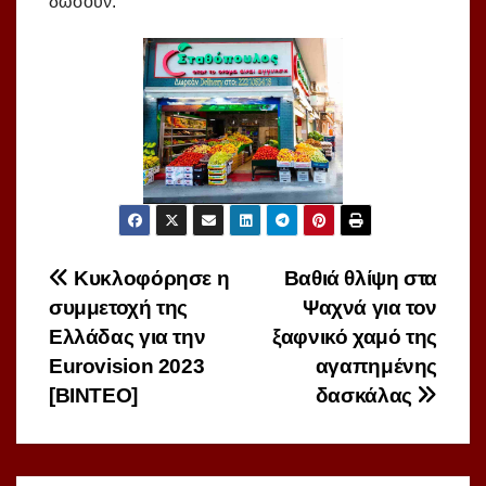
δώσουν.
Πλοήγηση
Κυκλοφόρησε η
Βαθιά θλίψη στα
συμμετοχή της
Ψαχνά για τον
άρθρων
Ελλάδας για την
ξαφνικό χαμό της
Eurovision 2023
αγαπημένης
[BINTEO]
δασκάλας