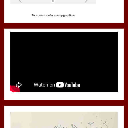
Τα
πρωτοσέλιδα
των
εφημερίδων