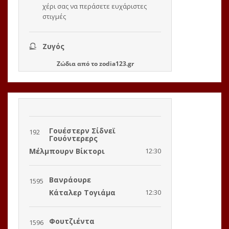
Ζώδια
από το
zodia123.gr