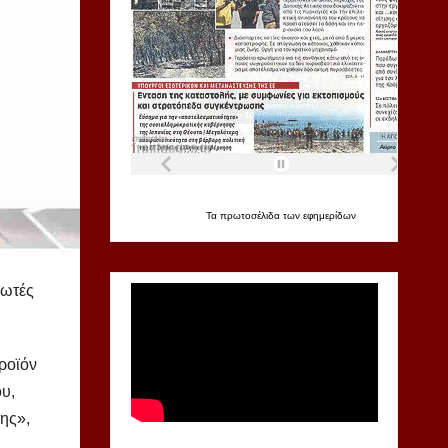
Τα
πρωτοσέλιδα
των
εφημερίδων
λωτές
ροϊόν
υ,
ης»,