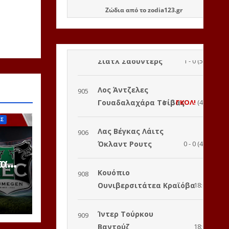
Ζώδια
από το
zodia123.gr
ΙΣ
παψε
ν η
 σε