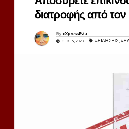
Αποσύρετε επικίν
διατροφής από τον
By
eXpressEvia
#ΕΙΔΗΣΕΙΣ
,
#Ε
ΦΕΒ 15, 2023