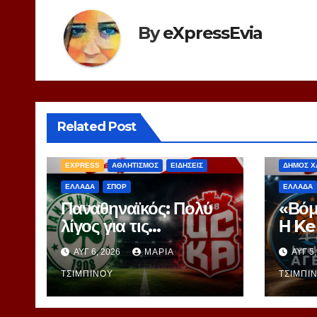
By
eXpressEvia
Related Post
EXPRES
EXPRESS
ΑΘΛΗΤΙΣΜΟΣ
ΕΙΔΗΣΕΙΣ
ΔΗΜΟΣ Χ
ΕΛΛΑΔΑ
ΣΠΟΡ
ΕΛΛΑΔΑ
Παναθηναϊκός: Πολύ
«Βόμ
λίγος για τις
Η Ke
απαιτήσεις του – Το
πυρο
ΑΥΓ 6, 2026
ΜΑΡΊΑ
ΑΥΓ 5
ΟΑΚΑ είδε
μετα
περισσότερα
ΤΣΙΜΠΙΝΟΎ
Ανέι
ΤΣΙΜΠΙ
ερωτήματα παρά
απαντήσεις