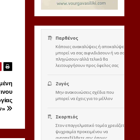
μένη
ινου
ργίας
ν»