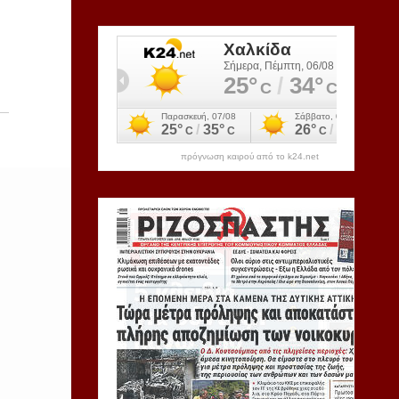
πρόγνωση καιρού από το k24.net