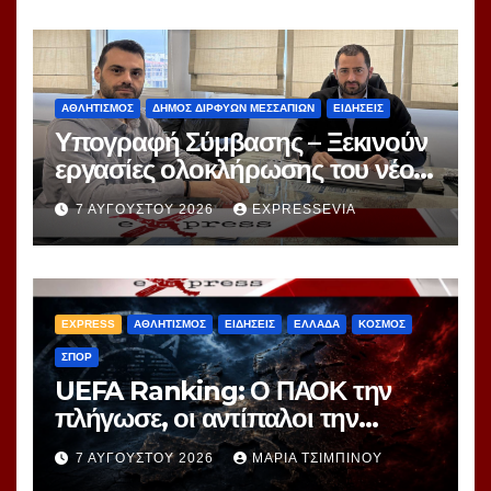
ΑΘΛΗΤΙΣΜΟΣ
ΔΗΜΟΣ ΔΙΡΦΥΩΝ ΜΕΣΣΑΠΙΩΝ
ΕΙΔΗΣΕΙΣ
Υπογραφή Σύμβασης – Ξεκινούν
εργασίες ολοκλήρωσης του νέου
κλειστού γυμναστηρίου Ψαχνών
7 ΑΥΓΟΎΣΤΟΥ 2026
EXPRESSEVIA
EXPRESS
ΑΘΛΗΤΙΣΜΟΣ
ΕΙΔΗΣΕΙΣ
ΕΛΛΑΔΑ
ΚΟΣΜΟΣ
ΣΠΟΡ
UEFA Ranking: Ο ΠΑΟΚ την
πλήγωσε, οι αντίπαλοι την
τιμώρησαν – Ξεφεύγει η 10η θέση
7 ΑΥΓΟΎΣΤΟΥ 2026
ΜΑΡΊΑ ΤΣΙΜΠΙΝΟΎ
για την Ελλάδα