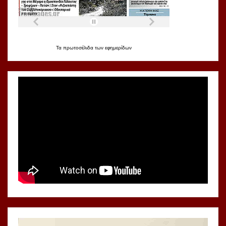
Τα
πρωτοσέλιδα
των
εφημερίδων