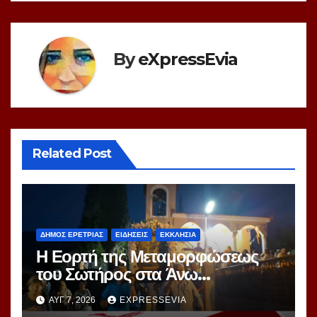
By
eXpressEvia
Related Post
ΔΗΜΟΣ ΕΡΕΤΡΙΑΣ
ΕΙΔΗΣΕΙΣ
ΕΚΚΛΗΣΙΑ
Η Εορτή της Μεταμορφώσεως
του Σωτήρος στα Άνω
Μάμμουλα
ΑΥΓ 7, 2026
EXPRESSEVIA