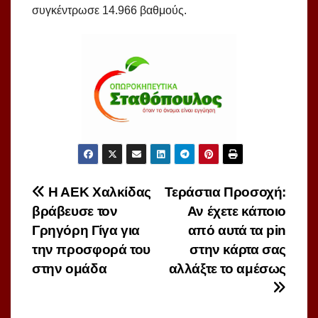
συγκέντρωσε 14.966 βαθμούς.
Πλοήγηση
Η ΑΕΚ Χαλκίδας
Τεράστια Προσοχή:
βράβευσε τον
Αν έχετε κάποιο
άρθρων
Γρηγόρη Γίγα για
από αυτά τα pin
την προσφορά του
στην κάρτα σας
στην ομάδα
αλλάξτε το αμέσως