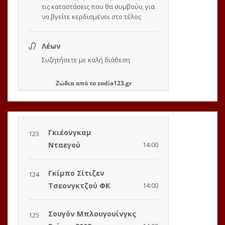
Ζώδια
από το
zodia123.gr