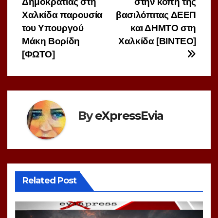
Δημοκρατίας στη
στην κοπή της
Χαλκίδα παρουσία
βασιλόπιτας ΔΕΕΠ
του Υπουργού
και ΔΗΜΤΟ στη
Μάκη Βορίδη
Χαλκίδα [ΒΙΝΤΕΟ]
[ΦΩΤΟ]
By
eXpressEvia
Related Post