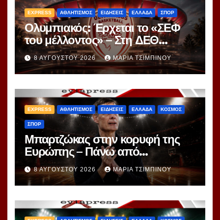
EXPRESS
ΑΘΛΗΤΙΣΜΟΣ
ΕΙΔΗΣΕΙΣ
ΕΛΛΑΔΑ
ΣΠΟΡ
Ολυμπιακός: Έρχεται το «ΣΕΦ
του μέλλοντος» – Στη ΔΕΘ
αποκαλύπτεται το μεγάλο
8 ΑΥΓΟΎΣΤΟΥ 2026
ΜΑΡΊΑ ΤΣΙΜΠΙΝΟΎ
project 40ετίας
EXPRESS
ΑΘΛΗΤΙΣΜΟΣ
ΕΙΔΗΣΕΙΣ
ΕΛΛΑΔΑ
ΚΟΣΜΟΣ
ΣΠΟΡ
Μπαρτζώκας στην κορυφή της
Ευρώπης – Πάνω από
Γιασικεβίτσιους και
8 ΑΥΓΟΎΣΤΟΥ 2026
ΜΑΡΊΑ ΤΣΙΜΠΙΝΟΎ
Ομπράντοβιτς στο power
ranking!