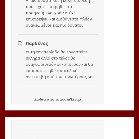
Ζώδια
από το
zodia123.gr