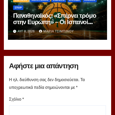
ΣΠΟΡ
Παναθηναϊκός: «Σπέρνει τρόμο
στην Ευρώπη» – Οι Ισπανοί
βλέπουν μια πράσινη
ΑΥΓ 8, 2026
ΜΑΡΊΑ ΤΣΙΜΠΙΝΟΎ
υπερομάδα!
Αφήστε μια απάντηση
Η ηλ. διεύθυνση σας δεν δημοσιεύεται.
Τα
υποχρεωτικά πεδία σημειώνονται με
*
Σχόλιο
*