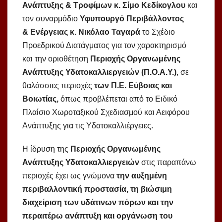
Ανάπτυξης & Τροφίμων κ. Σίμο
Κεδίκογλου
και
τον συναρμόδιο
Υφυπουργό Περιβάλλοντος
&
Ενέργειας κ. Νικόλαο
Ταγαρά
το Σχέδιο
Προεδρικού Διατάγματος για τον χαρακτηρισμό
και την οριοθέτηση
Περιοχής Οργανωμένης
Ανάπτυξης Υδατοκαλλιεργειών (Π
.
Ο
.
Α
.
Υ
.
)
, σε
θαλάσσιες περιοχές
των Π.Ε. Εύβοιας και
Βοιωτίας
,
όπως προβλέπεται από το Ειδικό
Πλαίσιο Χωροταξικού Σχεδιασμού και Αειφόρου
Ανάπτυξης για τις Υδατοκαλλιέργειες.
Η ίδρυση της
Περιοχής Οργανωμένης
Ανάπτυξης Υδατοκαλλιεργειών
στις παραπάνω
περιοχές έχει ως γνώμονα
την αυξημένη
περιβαλλοντική προστασία, τη βιώσιμη
διαχείριση των υδάτινων πόρων και την
περαιτέρω ανάπτυξη και οργάνωση του