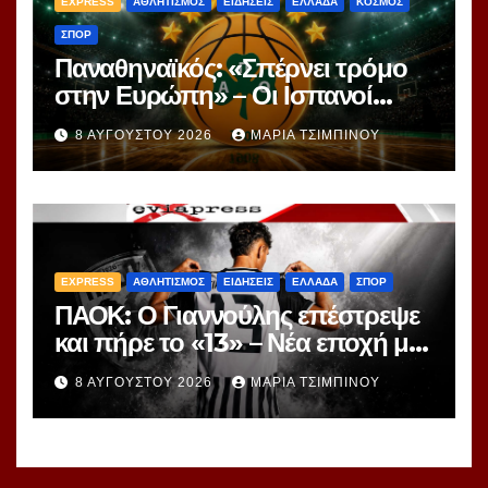
EXPRESS
ΑΘΛΗΤΙΣΜΟΣ
ΕΙΔΗΣΕΙΣ
ΕΛΛΑΔΑ
ΚΟΣΜΟΣ
ΣΠΟΡ
Παναθηναϊκός: «Σπέρνει τρόμο
στην Ευρώπη» – Οι Ισπανοί
βλέπουν μια πράσινη
8 ΑΥΓΟΎΣΤΟΥ 2026
ΜΑΡΊΑ ΤΣΙΜΠΙΝΟΎ
υπερομάδα!
EXPRESS
ΑΘΛΗΤΙΣΜΟΣ
ΕΙΔΗΣΕΙΣ
ΕΛΛΑΔΑ
ΣΠΟΡ
ΠΑΟΚ: Ο Γιαννούλης επέστρεψε
και πήρε το «13» – Νέα εποχή με
γνώριμο αριθμό
8 ΑΥΓΟΎΣΤΟΥ 2026
ΜΑΡΊΑ ΤΣΙΜΠΙΝΟΎ