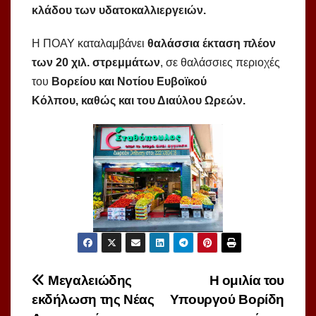
κλάδου των υδατοκαλλιεργειών.
Η ΠΟΑΥ καταλαμβάνει
θαλάσσια έκταση
πλέον
των 20 χιλ. στρεμμάτων
, σε θαλάσσιες περιοχές
του
Βορείου και Νοτίου Ευβοϊκού
Κόλπου
,
καθώς και του Διαύλου
Ωρεών
.
Πλοήγηση
Μεγαλειώδης
Η ομιλία του
εκδήλωση της Νέας
Υπουργού Βορίδη
άρθρων