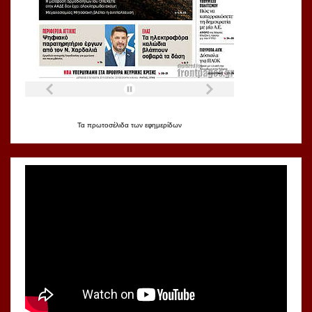
Τα
πρωτοσέλιδα
των
εφημερίδων