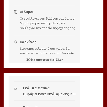
Ζώδια
από το
zodia123.gr