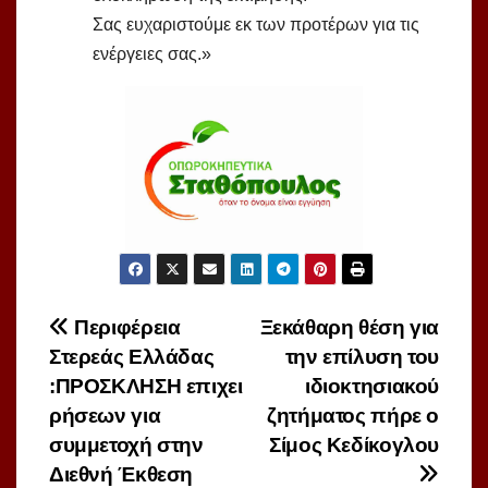
Σας ευχαριστούμε εκ των προτέρων για τις
ενέργειες σας.»
Πλοήγηση
Περιφέρεια
Ξεκάθαρη θέση για
Στερεάς Ελλάδας
την επίλυση του
άρθρων
:ΠΡΟΣΚΛΗΣΗ επιχει
ιδιοκτησιακού
ρήσεων για
ζητήματος πήρε ο
συμμετοχή στην
Σίμος Κεδίκογλου
Διεθνή Έκθεση