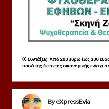
Πλοήγηση
Συντάξεις: Από 200 ευρώ έως 300 ευρ
ποσό της έκτακτης οικονομικής ενίσχυσ
άρθρων
By
eXpressEvia