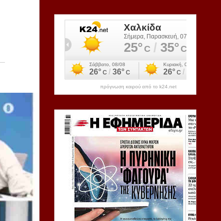
πρόγνωση καιρού από το k24.net