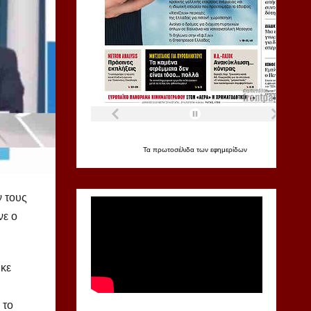
Τα
πρωτοσέλιδα
των
εφημερίδων
ν τους
νε ο
ηκε
 το