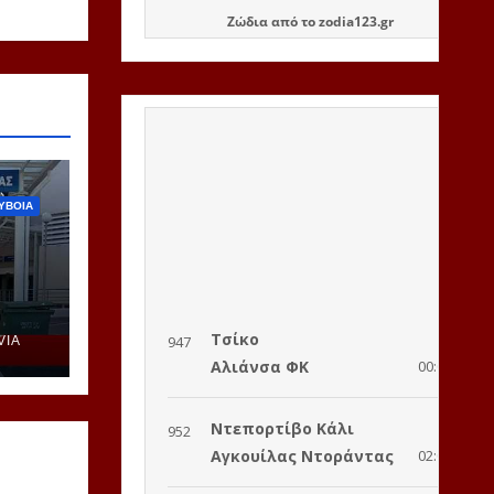
Ζώδια
από το
zodia123.gr
ΥΒΟΙΑ
VIA
ή