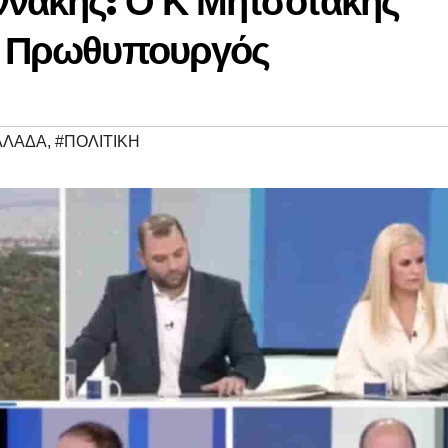
ννάκης: Ο Κ Μητσοτάκης
ού Πρωθυπουργός
ΛΛΑΔΑ
,
#ΠΟΛΙΤΙΚΗ