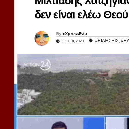
Μιλτιάδης Χατζηγια
δεν είναι ελέω Θε
By
eXpressEvia
#ΕΙΔΗΣΕΙΣ
,
#Ε
ΦΕΒ 18, 2023