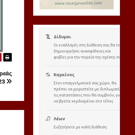
ερεάς
023