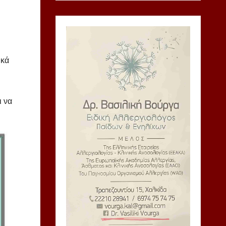
ικά
ι να