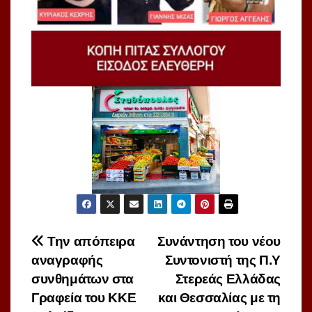
Πλοήγηση
Την απόπειρα
Συνάντηση του νέου
αναγραφής
Συντονιστή της Π.Υ
άρθρων
συνθημάτων στα
Στερεάς Ελλάδας
Γραφεία του ΚΚΕ
και Θεσσαλίας με τη