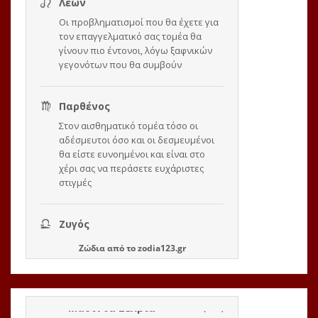
Ζώδια
από το
zodia123.gr