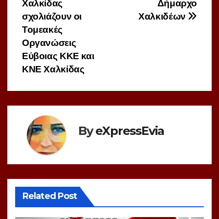
Χαλκίδας
Δήμαρχο
σχολιάζουν οι
Χαλκιδέων
Τομεακές
Οργανώσεις
Εύβοιας ΚΚΕ και
ΚΝΕ Χαλκίδας
By
eXpressEvia
Related Post