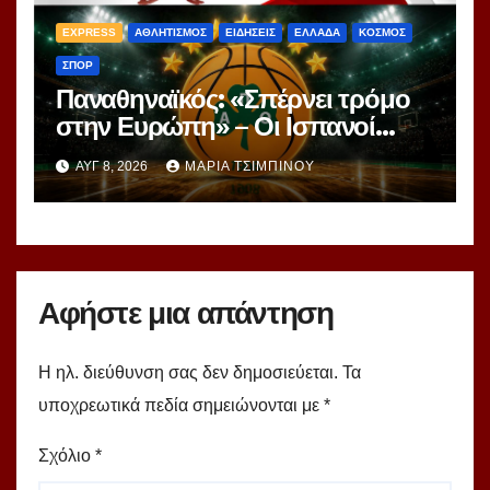
EXPRESS
ΑΘΛΗΤΙΣΜΟΣ
ΕΙΔΗΣΕΙΣ
ΕΛΛΑΔΑ
ΚΟΣΜΟΣ
ΣΠΟΡ
Παναθηναϊκός: «Σπέρνει τρόμο
στην Ευρώπη» – Οι Ισπανοί
βλέπουν μια πράσινη
ΑΥΓ 8, 2026
ΜΑΡΊΑ ΤΣΙΜΠΙΝΟΎ
υπερομάδα!
Αφήστε μια απάντηση
Η ηλ. διεύθυνση σας δεν δημοσιεύεται.
Τα
υποχρεωτικά πεδία σημειώνονται με
*
Σχόλιο
*