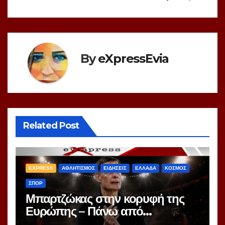
By
eXpressEvia
Related Post
EXPRESS
ΑΘΛΗΤΙΣΜΟΣ
ΕΙΔΗΣΕΙΣ
ΕΛΛΑΔΑ
ΚΟΣΜΟΣ
ΣΠΟΡ
Μπαρτζώκας στην κορυφή της
Ευρώπης – Πάνω από
Γιασικεβίτσιους και