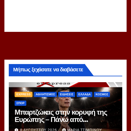
Μήπως ξεχάσατε να διαβάσετε
EXPRESS
ΑΘΛΗΤΙΣΜΟΣ
ΕΙΔΗΣΕΙΣ
ΕΛΛΑΔΑ
ΚΟΣΜΟΣ
ΣΠΟΡ
Μπαρτζώκας στην κορυφή της
Ευρώπης – Πάνω από
Γιασικεβίτσιους και
8 ΑΥΓΟΎΣΤΟΥ 2026
ΜΑΡΊΑ ΤΣΙΜΠΙΝΟΎ