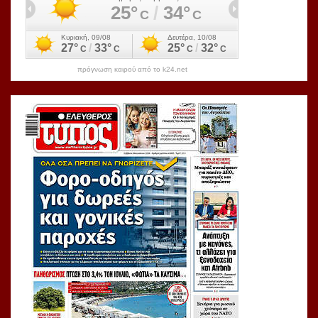
πρόγνωση καιρού από το k24.net