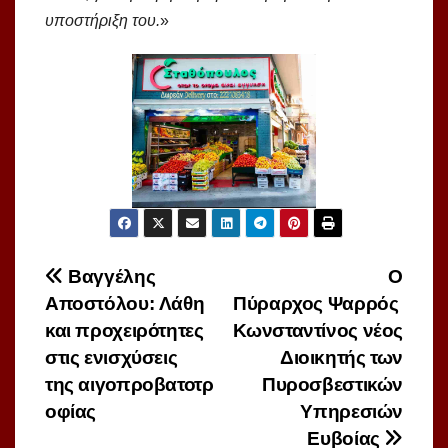
υποστήριξη του.
»
Πλοήγηση
Βαγγέλης
Ο
Αποστόλου: Λάθη
Πύραρχος Ψαρρός
άρθρων
και προχειρότητες
Κωνσταντίνος νέος
στις ενισχύσεις
Διοικητής των
της αιγοπροβατοτρ
Πυροσβεστικών
οφίας
Υπηρεσιών
Ευβοίας