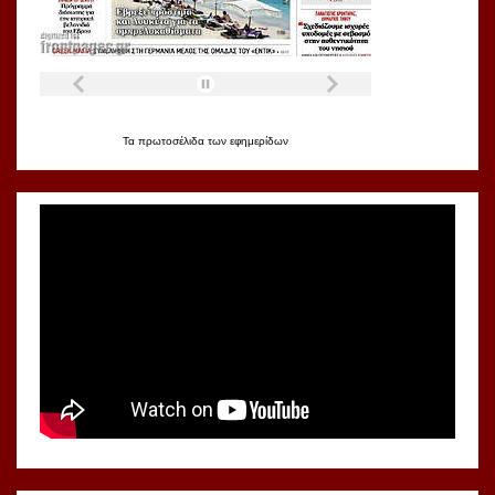
Τα
πρωτοσέλιδα
των
εφημερίδων