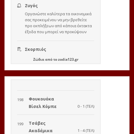
Ζώδια
από το
zodia123.gr