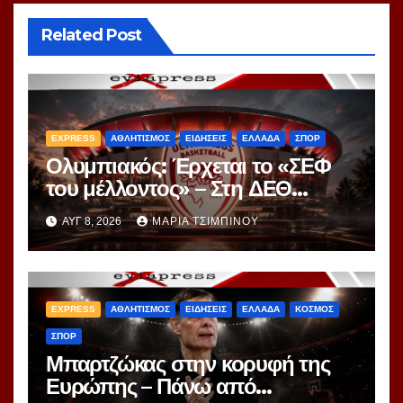
Related Post
EXPRESS
ΑΘΛΗΤΙΣΜΟΣ
ΕΙΔΗΣΕΙΣ
ΕΛΛΑΔΑ
ΣΠΟΡ
Ολυμπιακός: Έρχεται το «ΣΕΦ
του μέλλοντος» – Στη ΔΕΘ
αποκαλύπτεται το μεγάλο
ΑΥΓ 8, 2026
ΜΑΡΊΑ ΤΣΙΜΠΙΝΟΎ
project 40ετίας
EXPRESS
ΑΘΛΗΤΙΣΜΟΣ
ΕΙΔΗΣΕΙΣ
ΕΛΛΑΔΑ
ΚΟΣΜΟΣ
ΣΠΟΡ
Μπαρτζώκας στην κορυφή της
Ευρώπης – Πάνω από