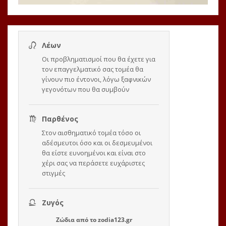
Ζώδια
από το
zodia123.gr