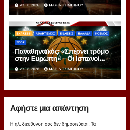
Γιασικεβίτσιους και
ΑΥΓ 8, 2026
ΜΑΡΊΑ ΤΣΙΜΠΙΝΟΎ
Ομπράντοβιτς στο power
ranking!
EXPRESS
ΑΘΛΗΤΙΣΜΟΣ
ΕΙΔΗΣΕΙΣ
ΕΛΛΑΔΑ
ΚΟΣΜΟΣ
ΣΠΟΡ
Παναθηναϊκός: «Σπέρνει τρόμο
στην Ευρώπη» – Οι Ισπανοί
βλέπουν μια πράσινη
ΑΥΓ 8, 2026
ΜΑΡΊΑ ΤΣΙΜΠΙΝΟΎ
υπερομάδα!
Αφήστε μια απάντηση
Η ηλ. διεύθυνση σας δεν δημοσιεύεται.
Τα