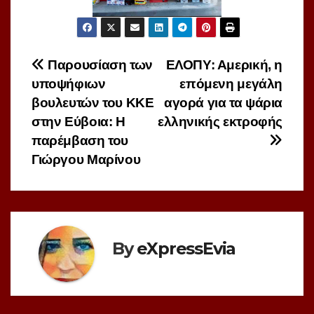
Πλοήγηση
Παρουσίαση των
ΕΛΟΠΥ: Αμερική, η
υποψήφιων
επόμενη μεγάλη
άρθρων
βουλευτών του ΚΚΕ
αγορά για τα ψάρια
στην Εύβοια: Η
ελληνικής εκτροφής
παρέμβαση του
Γιώργου Μαρίνου
By
eXpressEvia