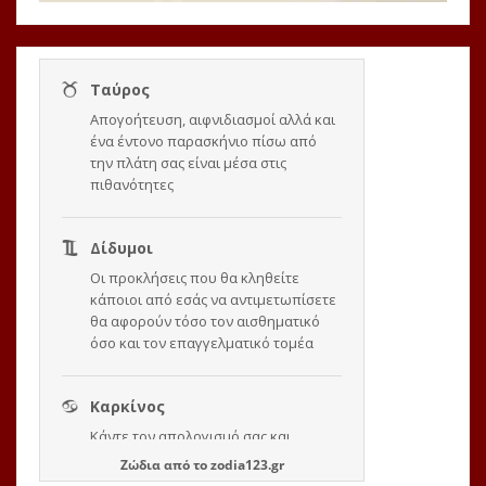
Ζώδια
από το
zodia123.gr