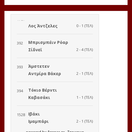
powered by
Agones.gr
-
Στοιχημα