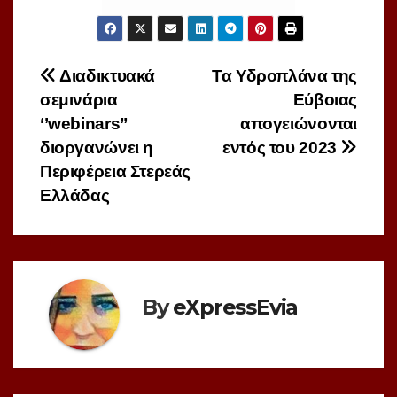
Πλοήγηση
Διαδικτυακά
Τα Υδροπλάνα της
σεμινάρια
Εύβοιας
άρθρων
‘’webinars”
απογειώνονται
διοργανώνει η
εντός του 2023
Περιφέρεια Στερεάς
Ελλάδας
By
eXpressEvia