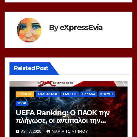
By
eXpressEvia
Related Post
EXPRESS
ΑΘΛΗΤΙΣΜΟΣ
ΕΙΔΗΣΕΙΣ
ΕΛΛΑΔΑ
ΚΟΣΜΟΣ
ΣΠΟΡ
UEFA Ranking: Ο ΠΑΟΚ την
πλήγωσε, οι αντίπαλοι την
τιμώρησαν – Ξεφεύγει η 10η
ΑΥΓ 7, 2026
ΜΑΡΊΑ ΤΣΙΜΠΙΝΟΎ
θέση για την Ελλάδα