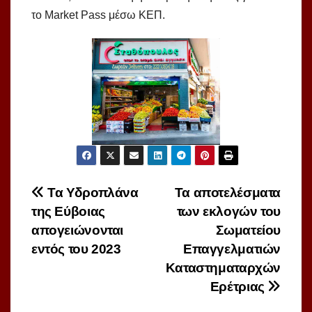
το Market Pass μέσω ΚΕΠ.
Πλοήγηση
Τα Υδροπλάνα
Τα αποτελέσματα
της Εύβοιας
των εκλογών του
άρθρων
απογειώνονται
Σωματείου
εντός του 2023
Επαγγελματιών
Καταστηματαρχών
Ερέτριας