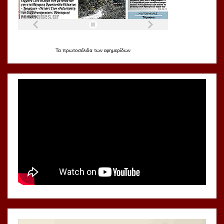
Τα
πρωτοσέλιδα
των
εφημερίδων