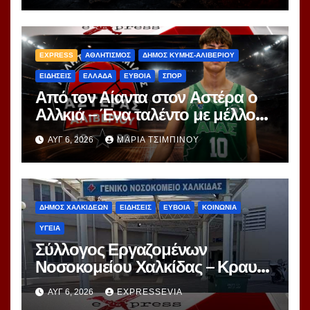
EXPRESS
ΑΘΛΗΤΙΣΜΟΣ
ΔΗΜΟΣ ΚΥΜΗΣ-ΑΛΙΒΕΡΙΟΥ
ΕΙΔΗΣΕΙΣ
ΕΛΛΑΔΑ
ΕΥΒΟΙΑ
ΣΠΟΡ
Από τον Αίαντα στον Αστέρα ο
Αλλκιά – Ένα ταλέντο με μέλλον
στα χέρια του Αγγέλου
ΑΥΓ 6, 2026
ΜΑΡΊΑ ΤΣΙΜΠΙΝΟΎ
ΔΗΜΟΣ ΧΑΛΚΙΔΕΩΝ
ΕΙΔΗΣΕΙΣ
ΕΥΒΟΙΑ
ΚΟΙΝΩΝΙΑ
ΥΓΕΙΑ
Σύλλογος Εργαζομένων
Νοσοκομείου Χαλκίδας – Κραυγή
Αγωνίας
ΑΥΓ 6, 2026
EXPRESSEVIA