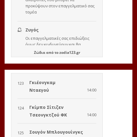
Ζώδια
από το
zodia123.gr