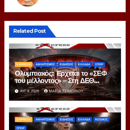
Related Post
EXPRESS
ΑΘΛΗΤΙΣΜΟΣ
ΕΙΔΗΣΕΙΣ
ΕΛΛΑΔΑ
ΣΠΟΡ
Ολυμπιακός: Έρχεται το «ΣΕΦ
του μέλλοντος» – Στη ΔΕΘ
αποκαλύπτεται το μεγάλο
ΑΥΓ 8, 2026
ΜΑΡΊΑ ΤΣΙΜΠΙΝΟΎ
project 40ετίας
EXPRESS
ΑΘΛΗΤΙΣΜΟΣ
ΕΙΔΗΣΕΙΣ
ΕΛΛΑΔΑ
ΚΟΣΜΟΣ
ΣΠΟΡ