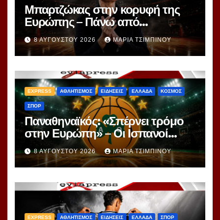
Μπαρτζώκας στην κορυφή της
Ευρώπης – Πάνω από
Γιασικεβίτσιους και
8 ΑΥΓΟΎΣΤΟΥ 2026
ΜΑΡΊΑ ΤΣΙΜΠΙΝΟΎ
Ομπράντοβιτς στο power
ranking!
EXPRESS
ΑΘΛΗΤΙΣΜΟΣ
ΕΙΔΗΣΕΙΣ
ΕΛΛΑΔΑ
ΚΟΣΜΟΣ
ΣΠΟΡ
Παναθηναϊκός: «Σπέρνει τρόμο
στην Ευρώπη» – Οι Ισπανοί
βλέπουν μια πράσινη
8 ΑΥΓΟΎΣΤΟΥ 2026
ΜΑΡΊΑ ΤΣΙΜΠΙΝΟΎ
υπερομάδα!
EXPRESS
ΑΘΛΗΤΙΣΜΟΣ
ΕΙΔΗΣΕΙΣ
ΕΛΛΑΔΑ
ΣΠΟΡ