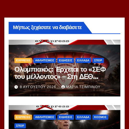
Μήπως ξεχάσατε να διαβάσετε
EXPRESS
ΑΘΛΗΤΙΣΜΟΣ
ΕΙΔΗΣΕΙΣ
ΕΛΛΑΔΑ
ΣΠΟΡ
Ολυμπιακός: Έρχεται το «ΣΕΦ
του μέλλοντος» – Στη ΔΕΘ
αποκαλύπτεται το μεγάλο
8 ΑΥΓΟΎΣΤΟΥ 2026
ΜΑΡΊΑ ΤΣΙΜΠΙΝΟΎ
project 40ετίας
EXPRESS
ΑΘΛΗΤΙΣΜΟΣ
ΕΙΔΗΣΕΙΣ
ΕΛΛΑΔΑ
ΚΟΣΜΟΣ
ΣΠΟΡ