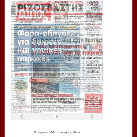
Τα
πρωτοσέλιδα
των
εφημερίδων