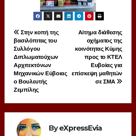
Πλοήγηση
Στην κοπή της
Αίτημα διάθεσης
βασιλόπιτας του
οχήματος της
άρθρων
Συλλόγου
κοινότητας Κύμης
Διπλωματούχων
προς το ΚΤΕΛ
Αρχιτεκτόνων
Ευβοίας για
Μηχανικών Εύβοιας
επίσκεψη μαθητών
ο Βουλευτής
σε ΣΜΑ
Ζεμπίλης
By
eXpressEvia