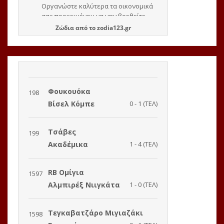
Ζώδια
από το
zodia123.gr