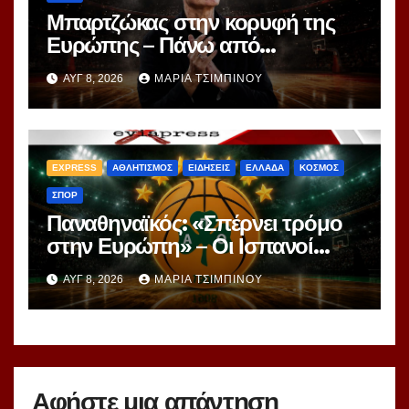
Μπαρτζώκας στην κορυφή της
Ευρώπης – Πάνω από
Γιασικεβίτσιους και
ΑΥΓ 8, 2026
ΜΑΡΊΑ ΤΣΙΜΠΙΝΟΎ
Ομπράντοβιτς στο power
ranking!
EXPRESS
ΑΘΛΗΤΙΣΜΟΣ
ΕΙΔΗΣΕΙΣ
ΕΛΛΑΔΑ
ΚΟΣΜΟΣ
ΣΠΟΡ
Παναθηναϊκός: «Σπέρνει τρόμο
στην Ευρώπη» – Οι Ισπανοί
βλέπουν μια πράσινη
ΑΥΓ 8, 2026
ΜΑΡΊΑ ΤΣΙΜΠΙΝΟΎ
υπερομάδα!
Αφήστε μια απάντηση