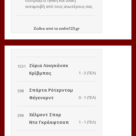
Ζώδια
από το
zodia123.gr