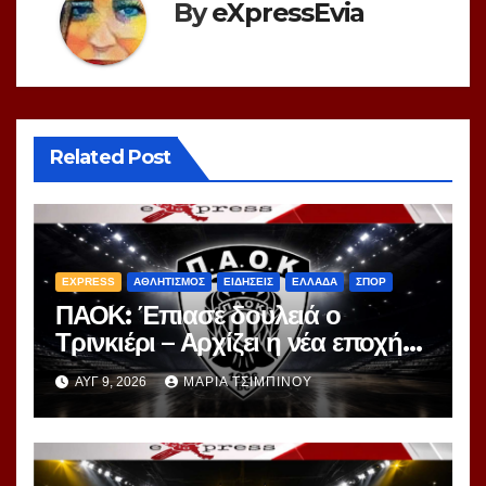
By
eXpressEvia
Related Post
EXPRESS
ΑΘΛΗΤΙΣΜΟΣ
ΕΙΔΗΣΕΙΣ
ΕΛΛΑΔΑ
ΣΠΟΡ
ΠΑΟΚ: Έπιασε δουλειά ο
Τρινκιέρι – Αρχίζει η νέα εποχή
στον «Δικέφαλο»
ΑΥΓ 9, 2026
ΜΑΡΊΑ ΤΣΙΜΠΙΝΟΎ