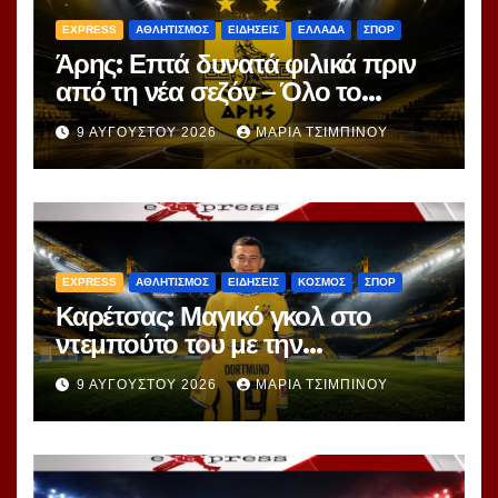
EXPRESS
ΑΘΛΗΤΙΣΜΟΣ
ΕΙΔΗΣΕΙΣ
ΕΛΛΑΔΑ
ΣΠΟΡ
Άρης: Επτά δυνατά φιλικά πριν
από τη νέα σεζόν – Όλο το
πρόγραμμα
9 ΑΥΓΟΎΣΤΟΥ 2026
ΜΑΡΊΑ ΤΣΙΜΠΙΝΟΎ
EXPRESS
ΑΘΛΗΤΙΣΜΟΣ
ΕΙΔΗΣΕΙΣ
ΚΟΣΜΟΣ
ΣΠΟΡ
Καρέτσας: Μαγικό γκολ στο
ντεμπούτο του με την
Ντόρτμουντ!
9 ΑΥΓΟΎΣΤΟΥ 2026
ΜΑΡΊΑ ΤΣΙΜΠΙΝΟΎ