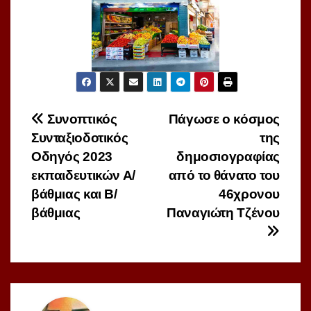
Πλοήγηση
Συνοπτικός
Πάγωσε ο κόσμος
Συνταξιοδοτικός
της
άρθρων
Οδηγός 2023
δημοσιογραφίας
εκπαιδευτικών Α/
από το θάνατο του
βάθμιας και Β/
46χρονου
βάθμιας
Παναγιώτη Τζένου