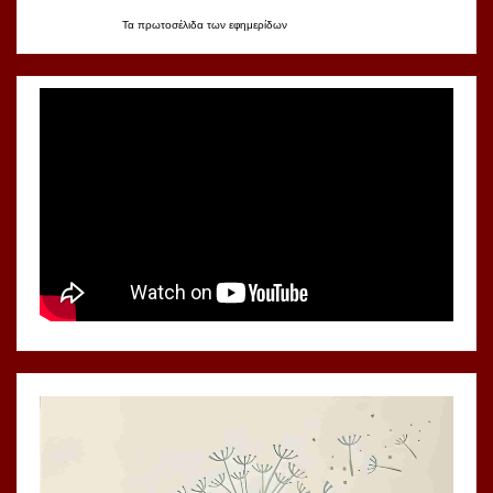
Τα
πρωτοσέλιδα
των
εφημερίδων