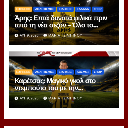
EXPRESS
ΑΘΛΗΤΙΣΜΟΣ
ΕΙΔΗΣΕΙΣ
ΕΛΛΑΔΑ
ΣΠΟΡ
Άρης: Επτά δυνατά φιλικά πριν
από τη νέα σεζόν – Όλο το
πρόγραμμα
ΑΥΓ 9, 2026
ΜΑΡΊΑ ΤΣΙΜΠΙΝΟΎ
EXPRESS
ΑΘΛΗΤΙΣΜΟΣ
ΕΙΔΗΣΕΙΣ
ΚΟΣΜΟΣ
ΣΠΟΡ
Καρέτσας: Μαγικό γκολ στο
ντεμπούτο του με την
Ντόρτμουντ!
ΑΥΓ 9, 2026
ΜΑΡΊΑ ΤΣΙΜΠΙΝΟΎ