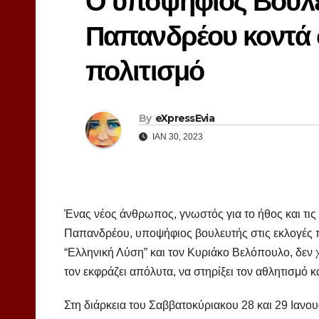
Ο υποψήφιος Βουλε
Παπανδρέου κοντά σ
πολιτισμό
By
eXpressEvia
ΙΑΝ 30, 2023
Ένας νέος άνθρωπος, γνωστός για το ήθος και τις 
Παπανδρέου, υποψήφιος βουλευτής στις εκλογές 
“Ελληνική Λύση” και τον Κυριάκο Βελόπουλο, δεν χ
τον εκφράζει απόλυτα, να στηρίξει τον αθλητισμό κ
Στη διάρκεια του Σαββατοκύριακου 28 και 29 Ιαν