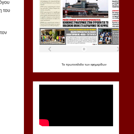
λόγου
η του
τον
Τα
πρωτοσέλιδα
των
εφημερίδων