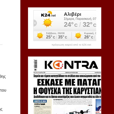
πρόγνωση καιρού από το k24.net
άθης
 που
ης