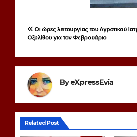
Πλοήγηση
Οι ώρες λειτουργίας του Αγροτικού Ιατ
Οξυλίθου για τον Φεβρουάριο
άρθρων
By
eXpressEvia
Related Post
EXPRES