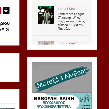
ρίου
να”