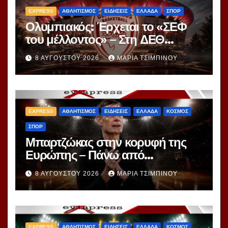
EXPRESS
ΑΘΛΗΤΙΣΜΟΣ
ΕΙΔΗΣΕΙΣ
ΕΛΛΑΔΑ
ΣΠΟΡ
Ολυμπιακός: Έρχεται το «ΣΕΦ
του μέλλοντος» – Στη ΔΕΘ
αποκαλύπτεται το μεγάλο
8 ΑΥΓΟΎΣΤΟΥ 2026
ΜΑΡΊΑ ΤΣΙΜΠΙΝΟΎ
project 40ετίας
EXPRESS
ΑΘΛΗΤΙΣΜΟΣ
ΕΙΔΗΣΕΙΣ
ΕΛΛΑΔΑ
ΚΟΣΜΟΣ
ΣΠΟΡ
Μπαρτζώκας στην κορυφή της
Ευρώπης – Πάνω από
Γιασικεβίτσιους και
8 ΑΥΓΟΎΣΤΟΥ 2026
ΜΑΡΊΑ ΤΣΙΜΠΙΝΟΎ
Ομπράντοβιτς στο power
ranking!
EXPRESS
ΑΘΛΗΤΙΣΜΟΣ
ΕΙΔΗΣΕΙΣ
ΕΛΛΑΔΑ
ΚΟΣΜΟΣ