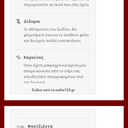
Ζώδια
από το
zodia123.gr