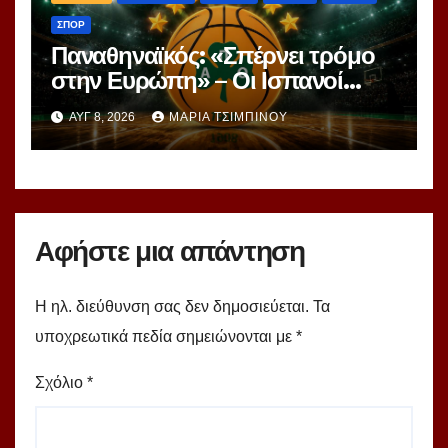
ΣΠΟΡ
Παναθηναϊκός: «Σπέρνει τρόμο
στην Ευρώπη» – Οι Ισπανοί
βλέπουν μια πράσινη
ΑΥΓ 8, 2026
ΜΑΡΊΑ ΤΣΙΜΠΙΝΟΎ
υπερομάδα!
Αφήστε μια απάντηση
Η ηλ. διεύθυνση σας δεν δημοσιεύεται.
Τα
υποχρεωτικά πεδία σημειώνονται με
*
Σχόλιο
*