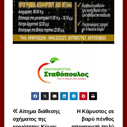
Πλοήγηση
Αίτημα διάθεσης
Η Κάρυστος σε
οχήματος της
βαρύ πένθος
άρθρων
κοινότητας Κύμης
αποχαιρετά πολύ