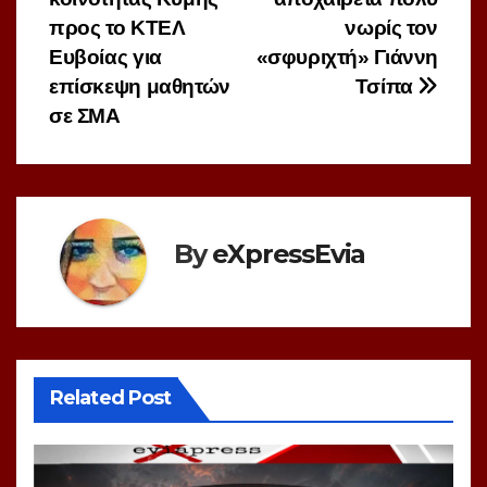
προς το ΚΤΕΛ
νωρίς τον
Ευβοίας για
«σφυριχτή» Γιάννη
επίσκεψη μαθητών
Τσίπα
σε ΣΜΑ
By
eXpressEvia
Related Post