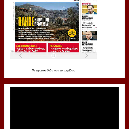
Τα
πρωτοσέλιδα
των
εφημερίδων