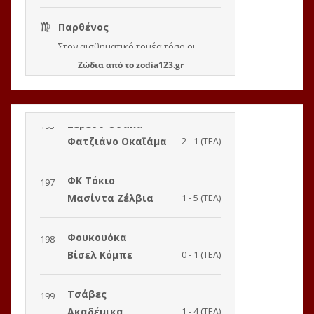
Ζώδια
από το
zodia123.gr