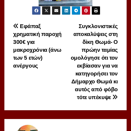
Πλοήγηση
Εφάπαξ
Συγκλονιστικές
χρηματική παροχή
αποκαλύψεις στη
άρθρων
300€ για
δίκη Θωμά- O
μακροχρόνια (άνω
πρώην ταμίας
των 5 ετών)
ομολόγησε ότι τον
ανέργους
εκβίασαν για να
κατηγορήσει τον
Δήμαρχο Θωμά κι
αυτός από φόβο
τότε υπέκυψε