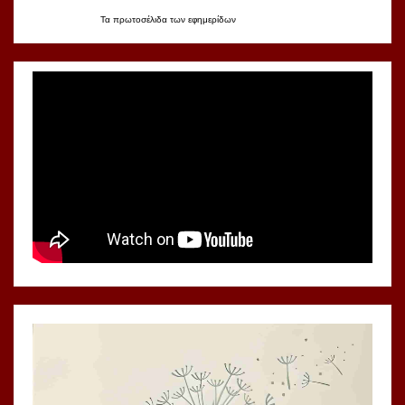
Τα
πρωτοσέλιδα
των
εφημερίδων