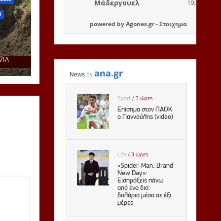
Ν
powered by
Agones.gr
-
Στοιχημα
τα
VIA