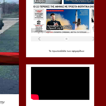
Τα
πρωτοσέλιδα
των
εφημερίδων
την