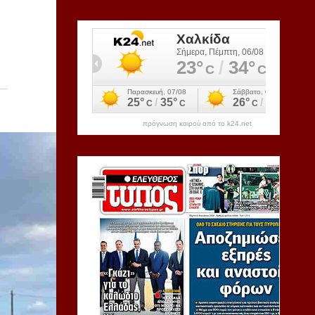
πρόγνωση καιρού από το k24.net