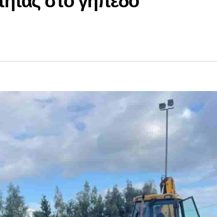
πητας στο γήπεδο