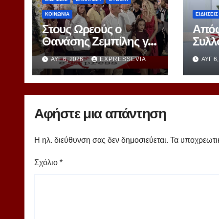
ΚΟΙΝΩΝΙΑ
ΕΙΔΗΣΕΙΣ
Στους Ωρεούς ο
Απόφ
Θανάσης Ζεμπίλης για
Συλλ
την εορτή της
για 
ΑΥΓ 6, 2026
EXPRESSEVIA
ΑΥΓ 6
Μεταμορφώσεως
Διαδ
Σωτήρος
Αφήστε μια απάντηση
Η ηλ. διεύθυνση σας δεν δημοσιεύεται.
Τα υποχρεωτι
Σχόλιο
*