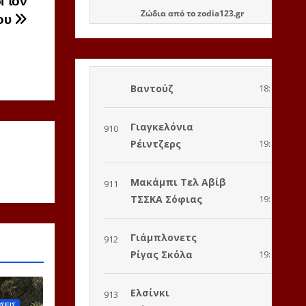
ι τον
Ζώδια
από το
zodia123.gr
ου
ΣΕΙΣ