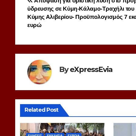
Πλοήγηση
Απόφαση για οριστική λύση στο πρό
ύδρευσης σε Κύμη-Κάλαμο-Τραχήλι του
άρθρων
Κύμης Αλιβερίου- Προϋπολογισμός 7 εκα
ευρώ
By
eXpressEvia
Related Post
ΕΙΔΗΣΕΙΣ
ΕΚΚΛΗΣΙΑ
ΕΥΒΟΙΑ