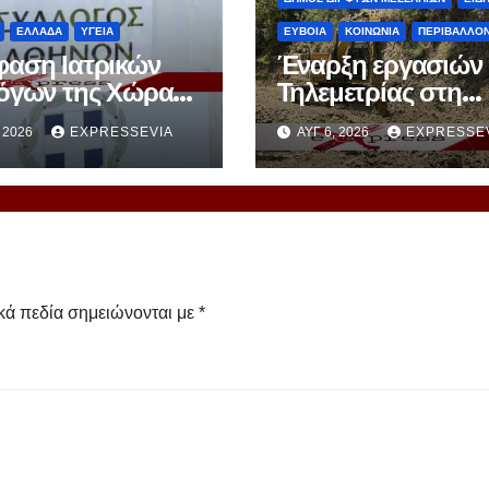
ΕΛΛΑΔΑ
ΥΓΕΙΑ
ΕΥΒΟΙΑ
ΚΟΙΝΩΝΙΑ
ΠΕΡΙΒΑΛΛΟ
αση Ιατρικών
Έναρξη εργασιών
όγων της Χώρας
Τηλεμετρίας στη
άμεση επίσπευση
Δημοτική Κοινότη
, 2026
EXPRESSEVIA
ΑΥΓ 6, 2026
EXPRESSE
ικασιών Εκλογών
Καμαρίτσας
κά πεδία σημειώνονται με
*