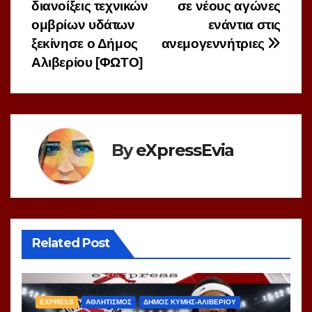
διανοίξεις τεχνικών
σε νέους αγώνες
άρθρων
ομβρίων υδάτων
ενάντια στις
ξεκίνησε ο Δήμος
ανεμογεννήτριες
Αλιβερίου [ΦΩΤΟ]
By
eXpressEvia
Related Post
EXPRESS
ΑΘΛΗΤΙΣΜΟΣ
ΔΗΜΟΣ ΚΥΜΗΣ-ΑΛΙΒΕΡΙΟΥ