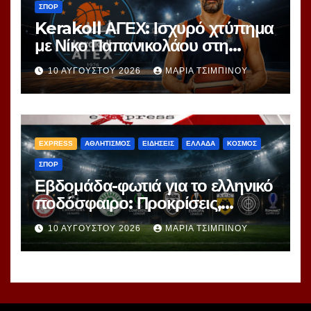
ΣΠΟΡ
Kerakoll ΑΓΕΧ: Ισχυρό χτύπημα
με Νίκο Παπανικολάου στη
ρακέτα
10 ΑΥΓΟΎΣΤΟΥ 2026
ΜΑΡΊΑ ΤΣΙΜΠΙΝΟΎ
EXPRESS
ΑΘΛΗΤΙΣΜΟΣ
ΕΙΔΗΣΕΙΣ
ΕΛΛΑΔΑ
ΚΟΣΜΟΣ
ΣΠΟΡ
Εβδομάδα-φωτιά για το ελληνικό
ποδόσφαιρο: Προκρίσεις,
ανατροπές και ο πρώτος τίτλος
10 ΑΥΓΟΎΣΤΟΥ 2026
ΜΑΡΊΑ ΤΣΙΜΠΙΝΟΎ