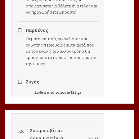
Ζώδια
από το
zodia123.gr