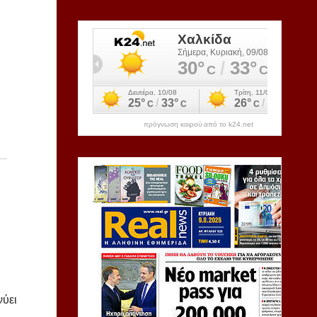
πρόγνωση καιρού από το k24.net
νύει