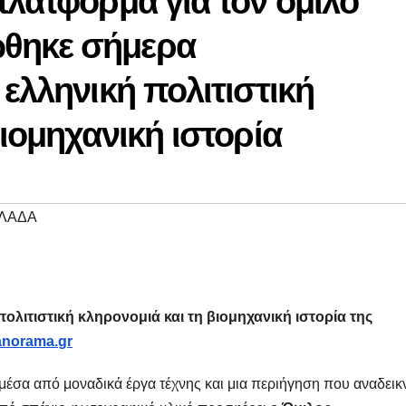
πλατφόρμα για τον όμιλο
θηκε σήμερα
 ελληνική πολιτιστική
ιομηχανική ιστορία
ΛΑΔΑ
ολιτιστική κληρονομιά και τη βιομηχανικ
ή ιστορία
της
anorama
.
gr
μέσα από μοναδικά έργα τέχνης και μια περιήγηση που αναδεικ