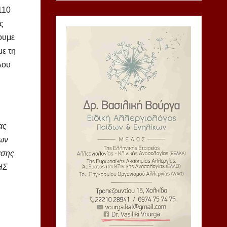
110
ς
ουμε
με τη
λου
ας
εων
ασης
ΗΣ