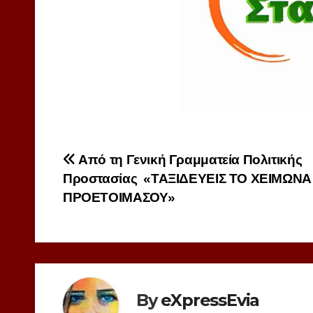
Πλοήγηση
Από τη Γενική Γραμματεία Πολιτικής
Προστασίας «
ΤΑΞΙΔΕΥΕΙΣ ΤΟ ΧΕΙΜΩΝΑ
άρθρων
ΠΡΟΕΤΟΙΜΑΣΟΥ»
By
eXpressEvia