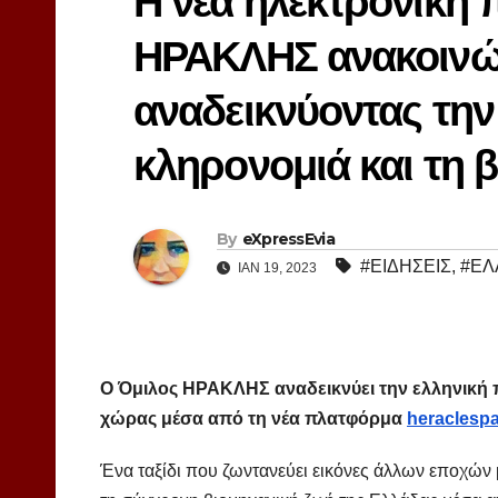
Η νέα ηλεκτρονική 
ΗΡΑΚΛΗΣ ανακοινώ
αναδεικνύοντας την
κληρονομιά και τη β
By
eXpressEvia
#ΕΙΔΗΣΕΙΣ
,
#ΕΛ
ΙΑΝ 19, 2023
Ο Όμιλος ΗΡΑΚΛΗΣ αναδεικνύει την ελληνική π
χώρας
μέσα από τη νέα
πλατφόρμα
heraclesp
Ένα ταξίδι που ζωντανεύει εικόνες άλλων εποχών 