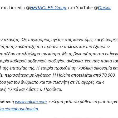
, στο LinkedIn @
HERACLES
Group
, στο YouTube @
Όμιλος
ον πλανήτη. Ως παγκόσμιος ηγέτης στις καινοτόμες και βιώσιμες
ότητα την ανάπτυξη πιο πράσινων πόλεων και πιο έξυπνων
πιπέδου σε ολόκληρο τον κόσμο. Με τη βιωσιμότητα στο επίκεν
εταιρία καθαρού μηδενικού ισοζυγίου άνθρακα, έχοντας πάντα το
ά της επιτυχίας της. Η εταιρία προωθεί την κυκλική οικονομία κα
ει περισσότερα με λιγότερα. Η
Holcim
αποτελείται από 70.000
υ για τον άνθρωπο και τον πλανήτη σε 70 αγορές και 4
ανή Υλικά και Λύσεις & Προϊόντα.
ιεύθυνση
www.holcim.com
, ενώ μπορείτε να μάθετε περισσότερα
m.com/about-holcim
.