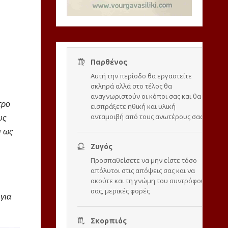
τρο
υς
ι ως
 για