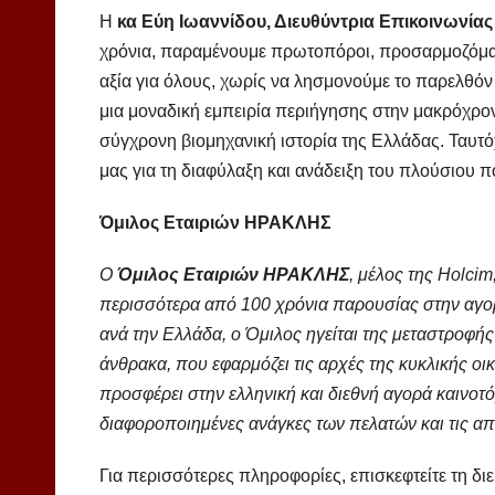
Η
κ
α
Εύη Ιωαννίδου, Διευθύντρια Επικοινωνί
χρόνια, παραμένουμε πρωτοπόροι, προσαρμοζόμα
αξία για όλους, χωρίς να λησμονούμε το παρελθό
μια μοναδική εμπειρία περιήγησης στην μακρόχρο
σύγχρονη βιομηχανική ιστορία της Ελλάδας. Ταυτ
μας για τη διαφύλαξη και ανάδειξη του πλούσιου 
Όμιλος Εταιριών ΗΡΑΚΛΗΣ
Ο
Όμιλος Εταιριών ΗΡΑΚΛΗΣ
, μέλος
της
Holcim
περισσότερα από 100 χρόνια παρουσίας στην αγο
ανά την Ελλάδα, ο Όμιλος ηγείται της
μεταστροφής 
άνθρακα, που εφαρμόζει τις αρχές της κυκλικής 
προσφέρει στην ελληνική και διεθνή αγορά καινοτό
διαφοροποιημένες ανάγκες των πελατών και τις α
Για περισσότερες πληροφορίες, επισκεφτείτε τη δ