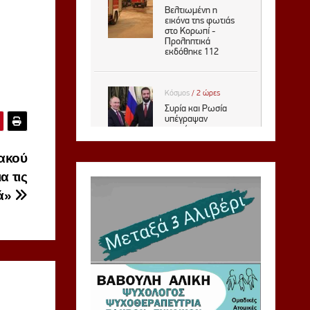
ιακού
α τις
ιά»