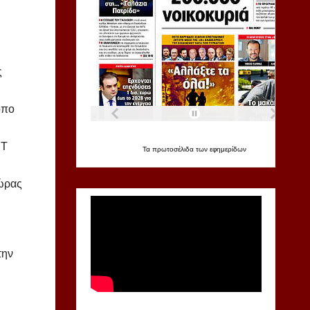
ς
όπο
ΕΤ
Τα
πρωτοσέλιδα
των
εφημερίδων
χώρας
την