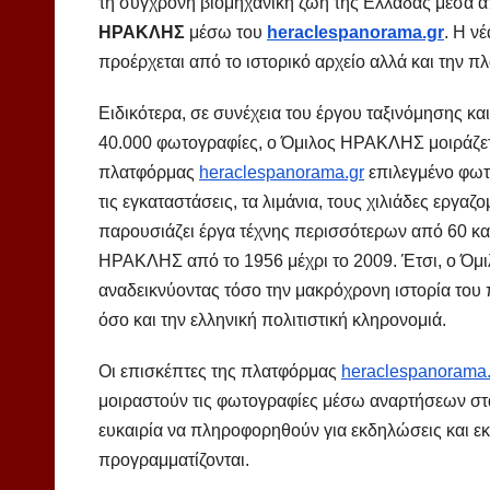
τη σύγχρονη βιομηχανική ζωή της Ελλάδας μέσα 
ΗΡΑΚΛΗΣ
μέσω του
heraclespanorama.gr
. Η ν
προέρχεται από το ιστορικό αρχείο αλλά και την 
Ειδικότερα, σε συνέχεια του έργου ταξινόμησης κ
40.000 φωτογραφίες, ο Όμιλος ΗΡΑΚΛΗΣ μοιράζετα
πλατφόρμας
heraclespanorama.gr
επιλεγμένο φωτ
τις εγκαταστάσεις, τα λιμάνια, τους χιλιάδες ερ
παρουσιάζει έργα τέχνης περισσότερων από 60 κ
ΗΡΑΚΛΗΣ από το 1956 μέχρι το 2009. Έτσι, ο Ό
αναδεικνύοντας τόσο την μακρόχρονη ιστορία του
όσο και την ελληνική πολιτιστική κληρονομιά.
Οι επισκέπτες της πλατφόρμας
heraclespanorama.
μοιραστούν τις φωτογραφίες μέσω αναρτήσεων στα
ευκαιρία να πληροφορηθούν για εκδηλώσεις και εκθ
προγραμματίζονται.