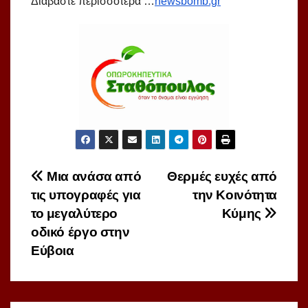
Διαβάστε περισσότερα …
newsbomb.gr
Πλοήγηση
Μια ανάσα από
Θερμές ευχές από
τις υπογραφές για
την Κοινότητα
άρθρων
το μεγαλύτερο
Κύμης
οδικό έργο στην
Εύβοια