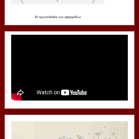
Τα
πρωτοσέλιδα
των
εφημερίδων