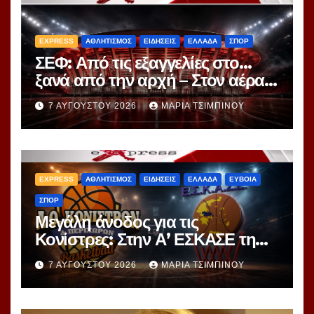
EXPRESS
ΑΘΛΗΤΙΣΜΟΣ
ΕΙΔΗΣΕΙΣ
ΕΛΛΑΔΑ
ΣΠΟΡ
ΣΕΦ: Από τις εξαγγελίες στο…
ξανά από την αρχή – Στον αέρα ο
διαγωνισμός των 24,8 εκατ.
7 ΑΥΓΟΎΣΤΟΥ 2026
ΜΑΡΊΑ ΤΣΙΜΠΙΝΟΎ
EXPRESS
ΑΘΛΗΤΙΣΜΟΣ
ΕΙΔΗΣΕΙΣ
ΕΛΛΑΔΑ
ΕΥΒΟΙΑ
ΣΠΟΡ
Μεγάλη άνοδος για τις
Κονίστρες: Στην Α’ ΕΣΚΑΣΕ τη
νέα σεζόν – Αυτές είναι οι 12
7 ΑΥΓΟΎΣΤΟΥ 2026
ΜΑΡΊΑ ΤΣΙΜΠΙΝΟΎ
ομάδες!