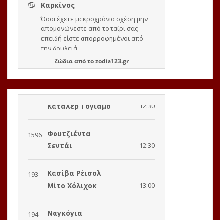
Ζώδια
από το
zodia123.gr