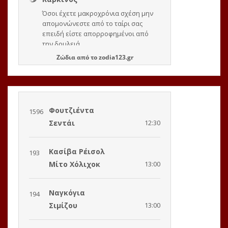
Ζώδια
από το
zodia123.gr