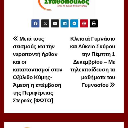
Πλοήγηση
Μετά τους
Κλειστά Γυμνάσιο
σεισμούς και την
και Λύκειο Σκύρου
άρθρων
νεροποντή ήρθαν
την Πέμπτη 1
και οι
Δεκεμβρίου – Με
καταποντισμοί στον
τηλεκπαίδευση τα
Οξύλιθο Κύμης-
μαθήματα του
Άμεση η επέμβαση
Γυμνασίου
της Περιφέρειας
Στερεάς [ΦΩΤΟ]