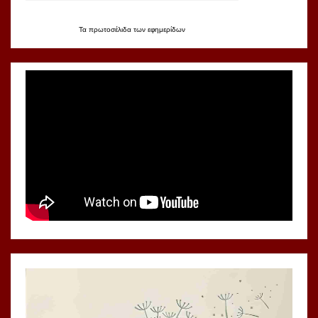
Τα
πρωτοσέλιδα
των
εφημερίδων