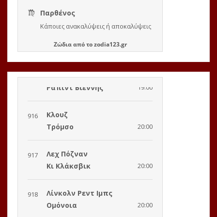
Ζώδια
από το
zodia123.gr