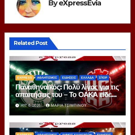
By
eXpressEvia
Related Post
EXPRESS
ΑΘΛΗΤΙΣΜΟΣ
ΕΙΔΗΣΕΙΣ
ΕΛΛΑΔΑ
ΣΠΟΡ
Παναθηναϊκός: Πολύ λίγος για τις
απαιτήσεις του – Το ΟΑΚΑ είδε
περισσότερα ερωτήματα παρά
ΑΥΓ 6, 2026
ΜΑΡΊΑ ΤΣΙΜΠΙΝΟΎ
απαντήσεις
EXPRESS
ΑΘΛΗΤΙΣΜΟΣ
ΔΗΜΟΣ ΧΑΛΚΙΔΕΩΝ
ΕΙΔΗΣΕΙΣ