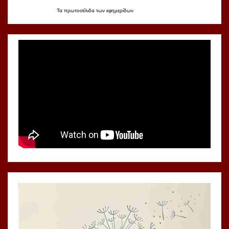
Τα
πρωτοσέλιδα
των
εφημερίδων