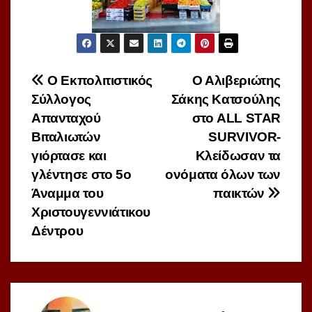
Πλοήγηση
Ο Εκπολιτιστικός
Ο Αλιβεριώτης
Σύλλογος
Σάκης Κατσούλης
άρθρων
Απανταχού
στο ALL STAR
Βιταλιωτών
SURVIVOR-
γιόρτασε και
Κλείδωσαν τα
γλέντησε στο 5ο
ονόματα όλων των
Άναμμα του
παικτών
Χριστουγεννιάτικου
Δέντρου