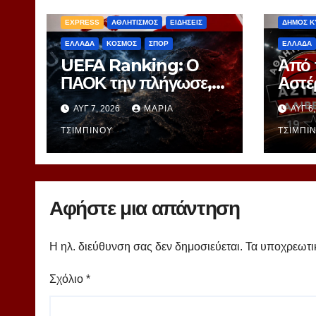
EXPRES
EXPRESS
ΑΘΛΗΤΙΣΜΟΣ
ΕΙΔΗΣΕΙΣ
ΔΗΜΟΣ Κ
ΕΛΛΑΔΑ
ΚΟΣΜΟΣ
ΣΠΟΡ
ΕΛΛΑΔΑ
UEFA Ranking: Ο
Από 
ΠΑΟΚ την πλήγωσε,
Αστέ
οι αντίπαλοι την
Ένα 
ΑΥΓ 7, 2026
ΜΑΡΊΑ
ΑΥΓ 6
τιμώρησαν – Ξεφεύγει
στα 
η 10η θέση για την
ΤΣΙΜΠΙΝΟΎ
ΤΣΙΜΠΙ
Ελλάδα
Αφήστε μια απάντηση
Η ηλ. διεύθυνση σας δεν δημοσιεύεται.
Τα υποχρεωτι
Σχόλιο
*