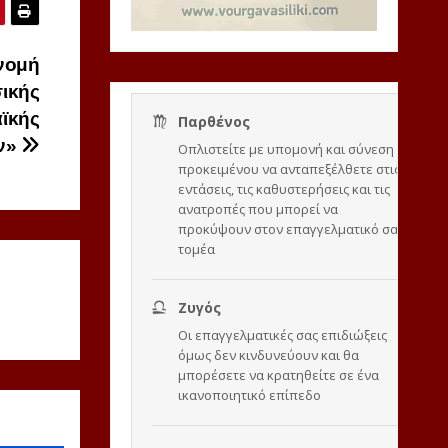
νομή
σικής
αϊκής
ν»