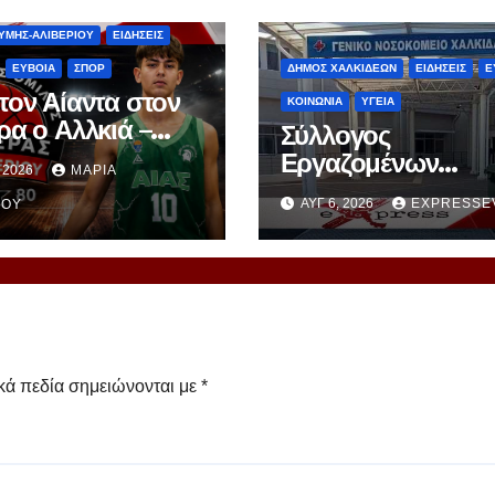
S
ΑΘΛΗΤΙΣΜΟΣ
ΥΜΗΣ-ΑΛΙΒΕΡΙΟΥ
ΕΙΔΗΣΕΙΣ
ΕΥΒΟΙΑ
ΣΠΟΡ
ΔΗΜΟΣ ΧΑΛΚΙΔΕΩΝ
ΕΙΔΗΣΕΙΣ
Ε
τον Αίαντα στον
ΚΟΙΝΩΝΙΑ
ΥΓΕΙΑ
ρα ο Αλλκιά –
Σύλλογος
ταλέντο με μέλλον
Εργαζομένων
, 2026
ΜΑΡΊΑ
χέρια του Αγγέλου
Νοσοκομείου
ΑΥΓ 6, 2026
EXPRESSE
ΝΟΎ
Χαλκίδας – Κραυγ
Αγωνίας
κά πεδία σημειώνονται με
*