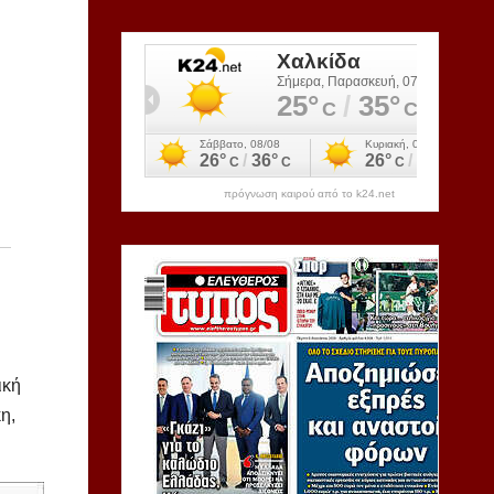
πρόγνωση καιρού από το k24.net
ική
η,