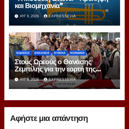
και Βιομηχανία”
ΑΥΓ 6, 2026
EXPRESSEVIA
ΕΙΔΗΣΕΙΣ
ΕΚΚΛΗΣΙΑ
ΕΥΒΟΙΑ
ΚΟΙΝΩΝΙΑ
Στους Ωρεούς ο Θανάσης
Ζεμπίλης για την εορτή της
Μεταμορφώσεως Σωτήρος
ΑΥΓ 6, 2026
EXPRESSEVIA
Αφήστε μια απάντηση