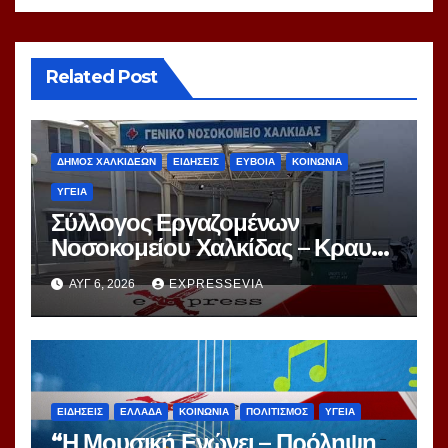
Related Post
ΔΗΜΟΣ ΧΑΛΚΙΔΕΩΝ
ΕΙΔΗΣΕΙΣ
ΕΥΒΟΙΑ
ΚΟΙΝΩΝΙΑ
ΥΓΕΙΑ
Σύλλογος Εργαζομένων
Νοσοκομείου Χαλκίδας – Κραυγή
Αγωνίας
ΑΥΓ 6, 2026
EXPRESSEVIA
ΕΙΔΗΣΕΙΣ
ΕΛΛΑΔΑ
ΚΟΙΝΩΝΙΑ
ΠΟΛΙΤΙΣΜΟΣ
ΥΓΕΙΑ
“Η Μουσική Ενώνει – Πρόληψη