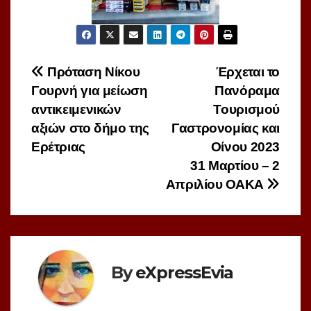
Πλοήγηση
Πρόταση Νίκου
Έρχεται το
Γουρνή για μείωση
Πανόραμα
άρθρων
αντικειμενικών
Τουρισμού
αξιών στο δήμο της
Γαστρονομίας και
Ερέτριας
Οίνου 2023
31 Μαρτίου – 2
Απριλίου ΟΑΚΑ
By
eXpressEvia