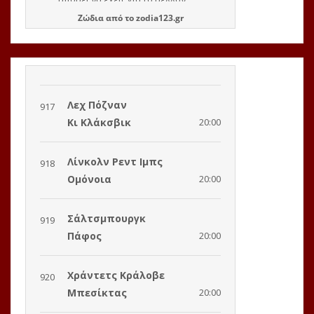
Ζώδια
από το
zodia123.gr