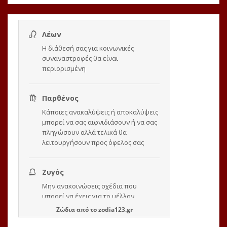
Ζώδια
από το
zodia123.gr