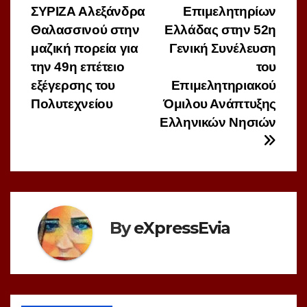
ΣΥΡΙΖΑ Αλεξάνδρα
Επιμελητηρίων
άρθρων
Θαλασσινού στην
Ελλάδας στην 52η
μαζική πορεία για
Γενική Συνέλευση
την 49η επέτειο
του
εξέγερσης του
Επιμελητηριακού
Πολυτεχνείου
Όμιλου Ανάπτυξης
Ελληνικών Νησιών
By
eXpressEvia