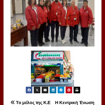
Πλοήγηση
Το μέλος της Κ.Ε
H Kεντρική Ένωση