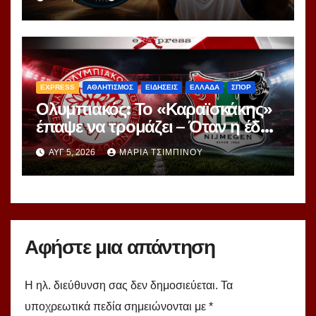
EXPRESS
ΑΘΛΗΤΙΣΜΟΣ
ΕΙΔΗΣΕΙΣ
ΕΛΛΑΔΑ
ΣΠΟΡ
Ολυμπιακός: Το «Καραϊσκάκης»
έπαψε να τρομάζει – Όταν η έδρα
μετατρέπεται σε πρόβλημα
ΑΥΓ 5, 2026
ΜΑΡΊΑ ΤΣΙΜΠΙΝΟΎ
Αφήστε μια απάντηση
Η ηλ. διεύθυνση σας δεν δημοσιεύεται.
Τα
υποχρεωτικά πεδία σημειώνονται με
*