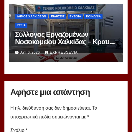
ΔΗΜΟΣ ΧΑΛΚΙΔΕΩΝ
ΕΙΔΗΣΕΙΣ
ΕΥΒΟΙΑ
ΚΟΙΝΩΝΙΑ
ΥΓΕΙΑ
Σύλλογος Εργαζομένων
Νοσοκομείου Χαλκίδας – Κραυγή
Αγωνίας
ΑΥΓ 6, 2026
EXPRESSEVIA
Αφήστε μια απάντηση
Η ηλ. διεύθυνση σας δεν δημοσιεύεται.
Τα
υποχρεωτικά πεδία σημειώνονται με
*
Σχόλιο
*