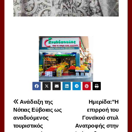
Πλοήγηση
Ανάδειξη της
Ημερίδα:”Η
Νότιας Εύβοιας ως
επιρροή του
άρθρων
αναδυόμενος
Γονεϊκού στυλ
τουριστικός
Ανατροφής στην