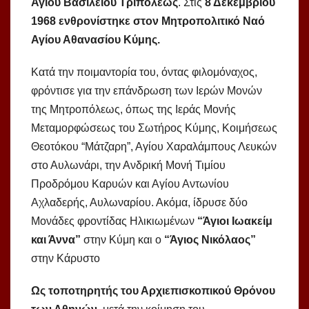
Αγίου Βασιλείου Τριπόλεως
. Στις
8 Δεκεμβρίου
1968 ενθρονίστηκε στον Μητροπολιτικό Ναό
Αγίου Αθανασίου Κύμης.
Κατά την ποιμαντορία του, όντας φιλομόναχος,
φρόντισε για την επάνδρωση των Ιερών Μονών
της Μητροπόλεως, όπως της Ιεράς Μονής
Μεταμορφώσεως του Σωτήρος Κύμης, Κοιμήσεως
Θεοτό­κου “Μάτζαρη”, Αγίου Χαραλάμπους Λευκών
στο Αυλωνάρι, την Ανδρική Μονή Τιμίου
Προδρόμου Καρυών και Αγίου Αντωνίου
Αχλαδερής, Αυλωναρίου. Ακόμα, ίδρυσε δύο
Μονάδες φροντίδας Ηλικιωμένων
“Άγιοι Ιωακείμ
και Άννα”
στην Κύμη και ο
“Άγιος Νικόλαος”
στην Κάρυστο
Ως τοποτηρητής του Αρχιεπισκοπικού Θρόνου