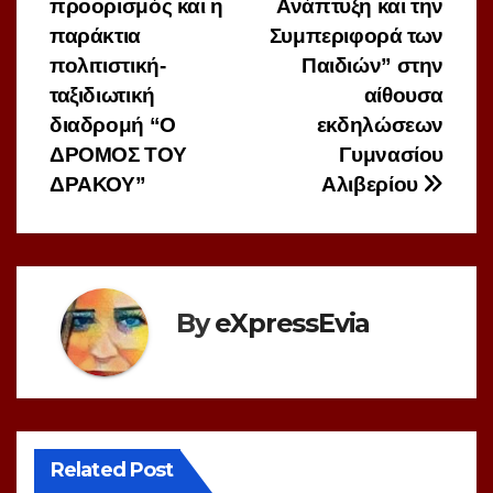
προορισμός και η
Ανάπτυξη και την
παράκτια
Συμπεριφορά των
πολιτιστική-
Παιδιών” στην
ταξιδιωτική
αίθουσα
διαδρομή “Ο
εκδηλώσεων
ΔΡΟΜΟΣ ΤΟΥ
Γυμνασίου
ΔΡΑΚΟΥ”
Αλιβερίου
By
eXpressEvia
Related Post