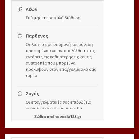
Ζώδια
από το
zodia123.gr