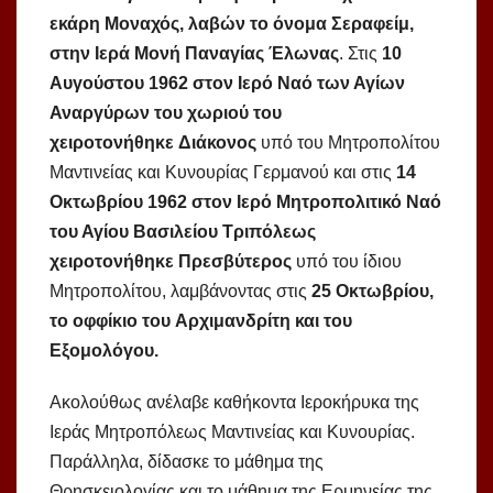
εκάρη Μοναχός, λαβών το όνομα Σεραφείμ,
στην Ιερά Μονή Παναγίας Έλωνας
. Στις
10
Αυγούστου 1962 στον Ιερό Ναό των Αγίων
Αναργύρων του χωριού του
χειροτονήθηκε Διάκονος
υπό του Μητροπολίτου
Μαντινείας και Κυνουρίας Γερμανού και στις
14
Οκτωβρίου 1962 στον Ιερό Μητροπολιτικό Ναό
του Αγίου Βασιλείου Τριπόλεως
χειροτονήθηκε Πρεσβύτερος
υπό του ίδιου
Μητροπολίτου, λαμβάνοντας στις
25 Οκτωβρίου,
το οφφίκιο του Αρχιμανδρίτη και του
Εξομολόγου.
Ακολούθως ανέλαβε καθήκοντα Ιεροκήρυκα της
Ιεράς Μητροπόλεως Μαντινείας και Κυνουρίας.
Παράλληλα, δίδασκε το μάθημα της
Θρησκειολογίας και το μάθημα της Ερμηνείας της