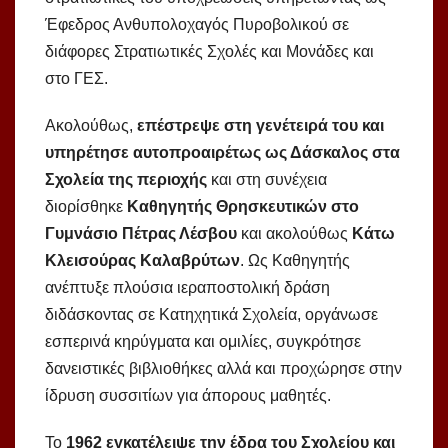
Έφεδρος Ανθυπολοχαγός Πυρο­βο­λι­κού σε
διάφορες Στρατιωτικές Σχολές και Μονάδες και
στο ΓΕΣ.
Ακολούθως,
επέστρεψε στη γενέτειρά του και
υπηρέτησε αυτοπροαιρέτως ως Δάσκαλος στα
Σχολεία της περιοχής
και στη συνέχεια
διορίσθηκε
Καθηγητής Θρησκευτικών στο
Γυμνάσιο Πέτρας Λέσβου
και ακολούθως
Κάτω
Κλεισούρας Καλαβρύτων
. Ως Καθηγητής
ανέπτυξε πλούσια ιεραποστολική δράση
διδάσκοντας σε Κατηχητικά Σχολεία, οργάνωσε
εσπερινά κηρύγματα και ομιλίες, συγκρότησε
δανειστικές βιβλιοθήκες αλλά και προχώρησε στην
ίδρυση συσσιτίων για άπορους μαθητές.
Το
1962 εγκατέλειψε την έδρα του Σχολείου και