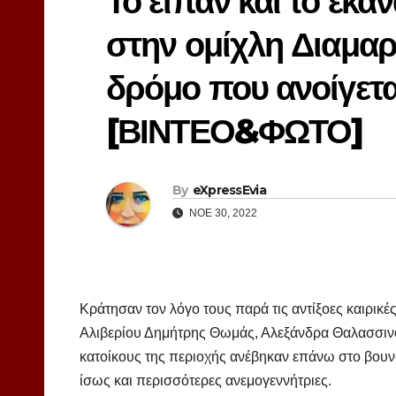
Το είπαν και το έκα
στην ομίχλη Διαμαρ
δρόμο που ανοίγεται
[ΒΙΝΤΕΟ&ΦΩΤΟ]
By
eXpressEvia
ΝΟΈ 30, 2022
Κράτησαν τον λόγο τους παρά τις αντίξοες καιρικ
Αλιβερίου Δημήτρης Θωμάς, Αλεξάνδρα Θαλασσινο
κατοίκους της περιοχής ανέβηκαν επάνω στο βουνό 
ίσως και περισσότερες ανεμογεννήτριες.