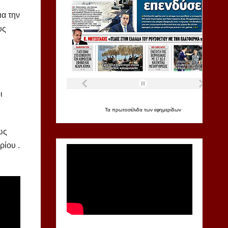
ια την
υς
ι
Τα
πρωτοσέλιδα
των
εφημερίδων
ως
ρίου .