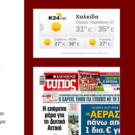
πρόγνωση καιρού από το k24.net
αι
ερα