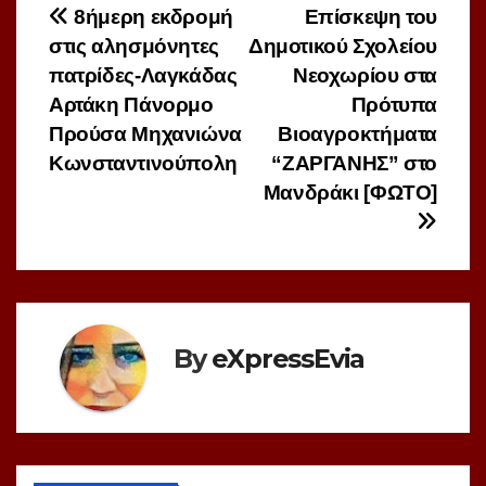
Πλοήγηση
8ήμερη εκδρομή
Επίσκεψη του
στις αλησμόνητες
Δημοτικού Σχολείου
άρθρων
πατρίδες-Λαγκάδας
Νεοχωρίου στα
Αρτάκη Πάνορμο
Πρότυπα
Προύσα Μηχανιώνα
Βιοαγροκτήματα
Κωνσταντινούπολη
“ΖΑΡΓΑΝΗΣ” στο
Μανδράκι [ΦΩΤΟ]
By
eXpressEvia