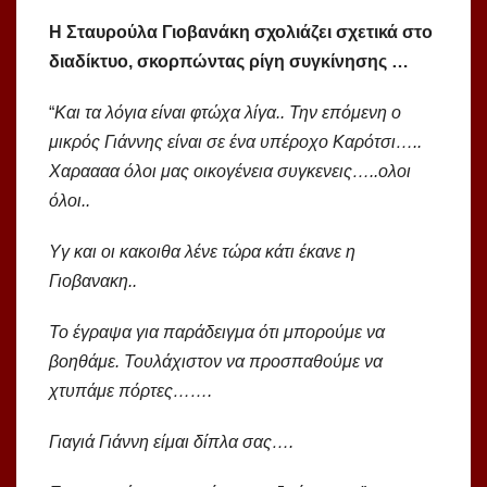
Η Σταυρούλα Γιοβανάκη σχολιάζει σχετικά στο
διαδίκτυο, σκορπώντας ρίγη συγκίνησης …
“
Και τα λόγια είναι φτώχα λίγα.. Την επόμενη ο
μικρός Γιάννης είναι σε ένα υπέροχο Καρότσι…..
Χαραααα όλοι μας οικογένεια συγκενεις…..ολοι
όλοι..
Υγ και οι κακοιθα λένε τώρα κάτι έκανε η
Γιοβανακη..
Το έγραψα για παράδειγμα ότι μπορούμε να
βοηθάμε. Τουλάχιστον να προσπαθούμε να
χτυπάμε πόρτες…….
Γιαγιά Γιάννη είμαι δίπλα σας….