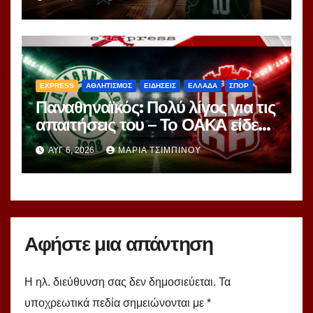
EXPRESS
ΑΘΛΗΤΙΣΜΟΣ
ΕΙΔΗΣΕΙΣ
ΕΛΛΑΔΑ
ΣΠΟΡ
Παναθηναϊκός: Πολύ λίγος για τις
απαιτήσεις του – Το ΟΑΚΑ είδε
περισσότερα ερωτήματα παρά
ΑΥΓ 6, 2026
ΜΑΡΊΑ ΤΣΙΜΠΙΝΟΎ
απαντήσεις
Αφήστε μια απάντηση
Η ηλ. διεύθυνση σας δεν δημοσιεύεται.
Τα
υποχρεωτικά πεδία σημειώνονται με
*