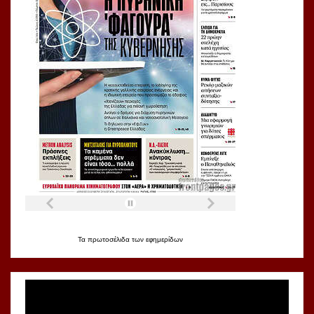
Τα
πρωτοσέλιδα
των
εφημερίδων