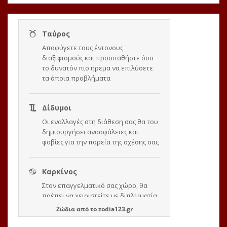
Ζώδια
από το
zodia123.gr