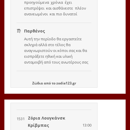
Ζώδια
από το
zodia123.gr