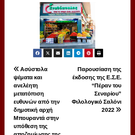
Πλοήγηση
Ασύστολα
Παρουσίαση της
ψέματα και
έκδοσης της Ε.Σ.Ε.
άρθρων
ανελέητη
“Πέραν του
μετατόπιση
Σεναρίου”
ευθυνών από την
Φιλολογικό Σαλόνι
δημοτική αρχή
2022
Μπουραντά στην
υπόθεση της
αποζημίωσης της