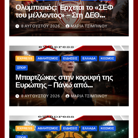
Ολυμπιακός: Έρχεται το «ΣΕΦ
του μέλλοντος» – Στη ΔΕΘ
αποκαλύπτεται το μεγάλο
8 ΑΥΓΟΎΣΤΟΥ 2026
ΜΑΡΊΑ ΤΣΙΜΠΙΝΟΎ
project 40ετίας
EXPRESS
ΑΘΛΗΤΙΣΜΟΣ
ΕΙΔΗΣΕΙΣ
ΕΛΛΑΔΑ
ΚΟΣΜΟΣ
ΣΠΟΡ
Μπαρτζώκας στην κορυφή της
Ευρώπης – Πάνω από
Γιασικεβίτσιους και
8 ΑΥΓΟΎΣΤΟΥ 2026
ΜΑΡΊΑ ΤΣΙΜΠΙΝΟΎ
Ομπράντοβιτς στο power
ranking!
EXPRESS
ΑΘΛΗΤΙΣΜΟΣ
ΕΙΔΗΣΕΙΣ
ΕΛΛΑΔΑ
ΚΟΣΜΟΣ
ΣΠΟΡ