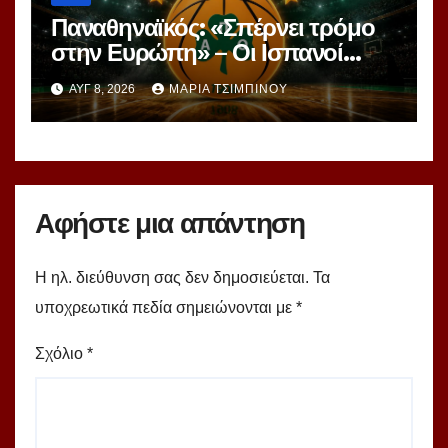
Παναθηναϊκός: «Σπέρνει τρόμο
στην Ευρώπη» – Οι Ισπανοί
βλέπουν μια πράσινη
ΑΥΓ 8, 2026
ΜΑΡΊΑ ΤΣΙΜΠΙΝΟΎ
υπερομάδα!
Αφήστε μια απάντηση
Η ηλ. διεύθυνση σας δεν δημοσιεύεται.
Τα
υποχρεωτικά πεδία σημειώνονται με
*
Σχόλιο
*