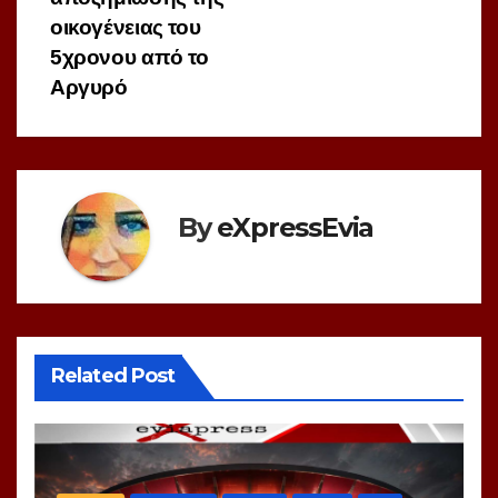
οικογένειας του
5χρονου από το
Αργυρό
By
eXpressEvia
Related Post