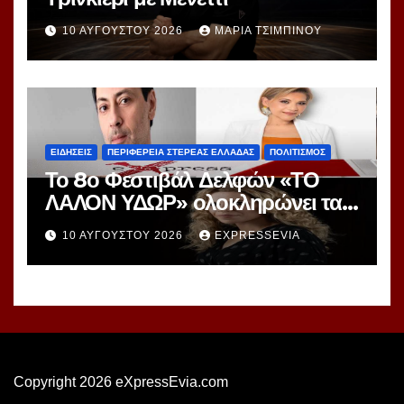
10 ΑΥΓΟΎΣΤΟΥ 2026
ΜΑΡΊΑ ΤΣΙΜΠΙΝΟΎ
ΕΙΔΗΣΕΙΣ
ΠΕΡΙΦΕΡΕΙΑ ΣΤΕΡΕΑΣ ΕΛΛΑΔΑΣ
ΠΟΛΙΤΙΣΜΟΣ
Το 8ο Φεστιβάλ Δελφών «ΤΟ
ΛΑΛΟΝ ΥΔΩΡ» ολοκληρώνει τα
δρώμενα στον Δήμο Δωρίδος
10 ΑΥΓΟΎΣΤΟΥ 2026
EXPRESSEVIA
Copyright 2026 eXpressEvia.com