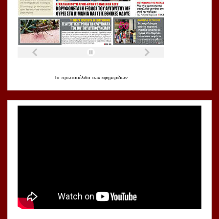
Τα
πρωτοσέλιδα
των
εφημερίδων