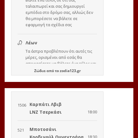
Ζώδια
από το
zodia123.gr