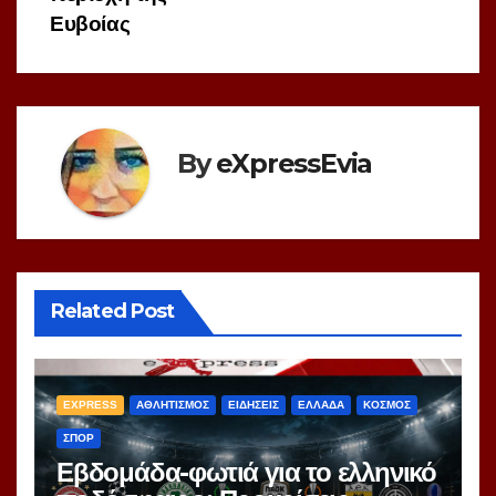
Ευβοίας
By
eXpressEvia
Related Post
EXPRESS
ΑΘΛΗΤΙΣΜΟΣ
ΕΙΔΗΣΕΙΣ
ΕΛΛΑΔΑ
ΚΟΣΜΟΣ
ΣΠΟΡ
Εβδομάδα-φωτιά για το ελληνικό