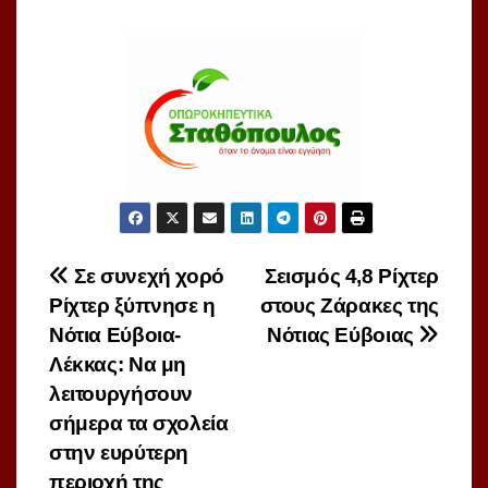
Πλοήγηση
Σε συνεχή χορό
Σεισμός 4,8 Ρίχτερ
Ρίχτερ ξύπνησε η
στους Ζάρακες της
άρθρων
Νότια Εύβοια-
Νότιας Εύβοιας
Λέκκας: Να μη
λειτουργήσουν
σήμερα τα σχολεία
στην ευρύτερη
περιοχή της