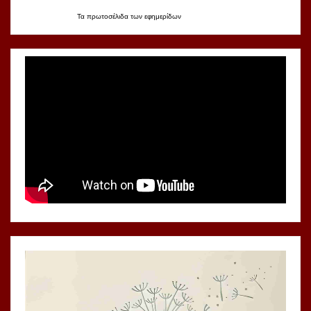
Τα
πρωτοσέλιδα
των
εφημερίδων