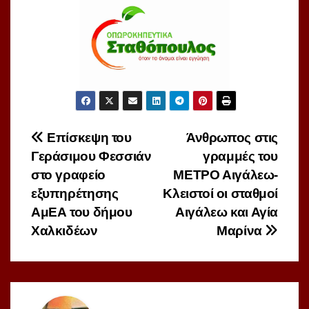
Πλοήγηση
Επίσκεψη του
Άνθρωπος στις
Γεράσιμου Φεσσιάν
γραμμές του
άρθρων
στο γραφείο
ΜΕΤΡΟ Αιγάλεω-
εξυπηρέτησης
Κλειστοί οι σταθμοί
ΑμΕΑ του δήμου
Αιγάλεω και Αγία
Χαλκιδέων
Μαρίνα