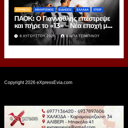
EXPRESS
ΑΘΛΗΤΙΣΜΟΣ
ΕΙΔΗΣΕΙΣ
ΕΛΛΑΔΑ
ΣΠΟΡ
ΠΑΟΚ: Ο Γιαννούλης επέστρεψε
και πήρε το «13» – Νέα εποχή με
γνώριμο αριθμό
8 ΑΥΓΟΎΣΤΟΥ 2026
ΜΑΡΊΑ ΤΣΙΜΠΙΝΟΎ
Copyright 2026 eXpressEvia.com