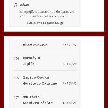
Ζώδια
από το
zodia123.gr