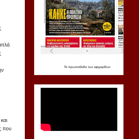
ς
 απλά
ς
Τα
πρωτοσέλιδα
των
εφημερίδων
ην
 και
ς που