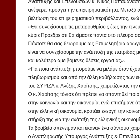
Ανάπτυξης και Επενδύσεων κ. Νίκος Παπαθανάσης
ανέφερε, προάγει την επιχειρηματικότητα. Μεταξύ 
βελτίωση του επιχειρηματικού περιβάλλοντος, ενώ 
«Θα συνεχίσουμε τις μεταρρυθμίσεις έως την τελε
κύριε Πρόεδρε ότι θα είμαστε πάντα στο πλευρό σ
Πάντοτε θα σας θεωρούμε ως Επιμελητήρια αρωγο
είναι να συνεχίσουμε την ανάπτυξη της πατρίδας 
και καλύτερα αμειβόμενες θέσεις εργασίας».
«Για ποια ανάπτυξη μπορούμε να μιλάμε όταν έχουμ
πληθωρισμού και από την άλλη καθήλωσης των ει
του ΣΥΡΙΖΑ κ. Αλέξης Χαρίτσης, χαιρετίζοντας τη
Ο κ. Χαρίτσης τόνισε ότι πρέπει να απαντηθεί ποι
στην κοινωνία και την οικονομία, ενώ επισήμανε ό
στην ελληνική οικονομία, κρατάει ενεργή την κοινω
στήριξη της για την ανάταξη της ελληνικής οικονομί
Τα βραβεία απένειμαν και έκαναν ένα σύντομο χαι
ο Αναπληρωτής Υπουργός Ανάπτυξης & Επενδύσε