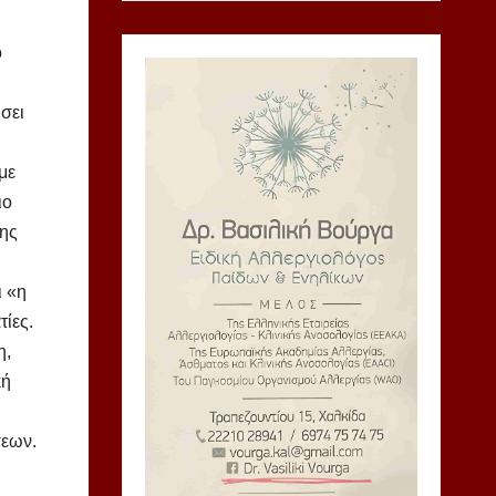
ο
σει
με
ιο
της
ι «η
τίες.
η,
κή
σεων.