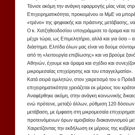
Τόνισε ακόμη την ανάγκη εφαρμογής μίας νέας στρ
Επιχειρηματικότητα, προκειμένου οι ΜμΕ να μπορέ
«τρένο» της ψηφιακής και πράσινης μετάβασης, ν
Ο κ. Χατζηθεοδοσίου υπογράμμισε το όραμα και το
μέχρι τώρα, ως Επιμελητήριο, αλλά και για όσα –
διάστημα. Ελπίδα όλων μας είναι να δούμε σύντο
από τη «λειτουργία επιβίωσης» και να βρούμε ξαν
Αθηνών, έχουμε και όραμα και σχέδιο και συνεχίζο
μικρομεσαίας επιχείρησης και του επαγγελματία».
Κατά σειρά ομιλητών, στον χαιρετισμό του ο Πρό
επιχειρηματικότητα χρειάζεται εκ μέρους του κράτο
Αναφέρθηκε ακόμη, στην ανάγκη κοινωνικής δικα
ενώ πρότεινε, μεταξύ άλλων, ρύθμιση 120 δόσεων 
μετάβαση, με έμφαση στη μικρομεσαία επιχειρηματ
προτεινόμενων όρων αμοιβαίου διακανονισμού μετ
Χαιρετίζοντας την εκδήλωση εκ μέρους της κυβέ