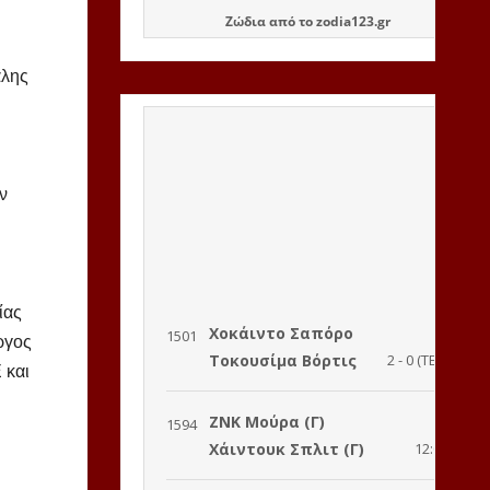
Ζώδια
από το
zodia123.gr
άλης
ν
ίας
ργος
 και