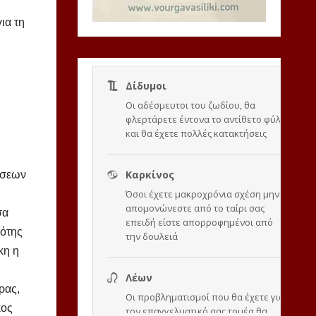
ια τη
ύσεων
σα
δότης
κη η
ρας,
κος