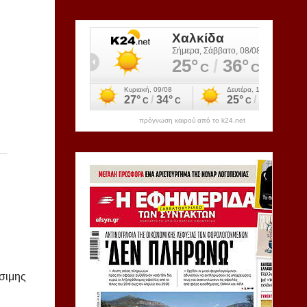
πρόγνωση καιρού από το k24.net
σιμης