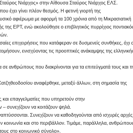
«Σταύρος Νιάρχος» στην Αίθουσα Σταύρος Νιάρχος ΕΛΣ.
υ έχει γίνει πλέον θεσμός. Η φετινή γιορτή της
μουσικό αφιέρωμα με αφορμή τα 100 χρόνια από τη Μικρασιατική
ς της ΕΡΤ, ενώ ακολούθησε ο επιβλητικός πυρρίχιος ποντιακό
νών.
αίες επιχειρήσεις που κατάφεραν σε δυσμενείς συνθήκες, όχι
τομήσουν, ενισχύοντας τις προοπτικές ανάκαμψης της ελληνική
 σε ανθρώπους που διακρίνονται για τα επιτεύγματά τους και τ
ς Χατζηθεοδοσίου αναφέρθηκε, μεταξύ άλλων, στη σημασία της
ις και επαγγελματίες που υπηρετούν στην
 – συνεχίζουν να κοιτάζουν ψηλά.
απτύσσονται. Συνεχίζουν να καθοδηγούνται από ισχυρές αρχές
ην κοινωνία και στο περιβάλλον. Τιμάμε, παράλληλα, ανθρώπου
 τους στο κοινωνικό σύνολο».