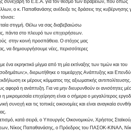
 συνεχάρη το Ε.Ε.Α. για τον θεσμό των Βραβείων, που όπως
άλλων, ο κ. Παπαθανάσης ανέδειξε τις δράσεις της κυβέρνησης γ
τόνισε:
υταία στιγμή. Θέλω να σας διαβεβαιώσω
ας, πάντα στο πλευρό των επιχειρήσεων.
ύς στην κοινή προσπάθεια. Ο στόχος μας
μας, να δημιουργήσουμε νέες, περισσότερες
ε ένα εκρηκτικό μίγμα από τη μία εκτίναξης των τιμών και του
σοδημάτων;», διερωτήθηκε ο τομεάρχης Ανάπτυξης και Επενδ
ν εκδήλωση εκ μέρους κόμματος της αξιωματικής αντιπολίτευσης.
ους αφορά η ανάπτυξη. Για να μην διευρυνθούν οι ανισότητες μέ
τι η μικρομεσαία επιχείρηση είναι ο σήμερα ο μεγαλύτερος εργο
νική συνοχή και τις τοπικές οικονομίες και είναι αναγκαία συνθή
ας.
ρετισμό, κατά σειρά, ο Υπουργός Οικονομικών, Χρήστος Σταϊκού
ων, Νίκος Παπαθανάσης, ο Πρόεδρος του ΠΑΣΟΚ-ΚΙΝΑΛ, Νί