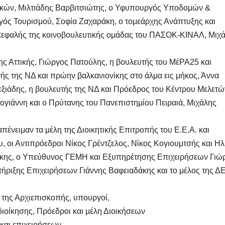
κών, Μιλτιάδης Βαρβιτσιώτης, ο Υφυπουργός Υποδομών &
ς Τουρισμού, Σοφία Ζαχαράκη, ο τομεάρχης Ανάπτυξης και
κεφαλής της κοινοβουλευτικής ομάδας του ΠΑΣΟΚ-ΚΙΝΑΛ, Μιχ
ς Αττικής, Γιώργος Πατούλης, η βουλευτής του ΜέΡΑ25 και
ς της ΝΔ και πρώην βαλκανιονίκης στο άλμα εις μήκος, Άννα
ξιάδης, η βουλευτής της ΝΔ και Πρόεδρος του Κέντρου Μελετώ
λογιάννη και ο Πρύτανης του Πανεπιστημίου Πειραιά, Μιχάλης
απένειμαν τα μέλη της Διοικητικής Επιτροπής του Ε.Ε.Α. και
 οι Αντιπρόεδροι Νίκος Γρέντζελος, Νίκος Κογιουμτσής και Ηλ
άκης, ο Υπεύθυνος ΓΕΜΗ και Εξυπηρέτησης Επιχειρήσεων Γιώ
ριξης Επιχειρήσεων Γιάννης Βαφειαδάκης και το μέλος της ΔΕ
της Αρχιεπισκοπής, υπουργοί,
διοίκησης, Πρόεδροι και μέλη Διοικήσεων
και επιχειρήσεων.