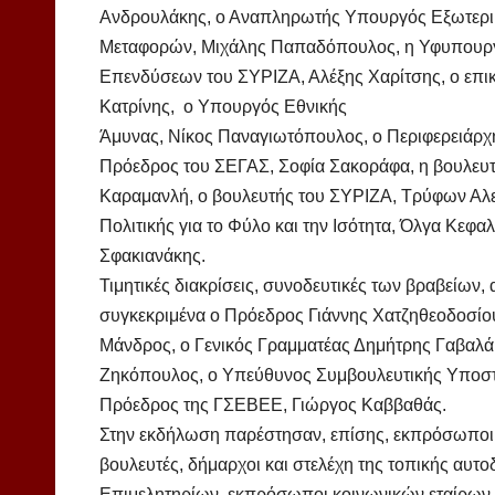
Ανδρουλάκης, ο Αναπληρωτής Υπουργός Εξωτερι
Μεταφορών, Μιχάλης Παπαδόπουλος, η Υφυπουργό
Επενδύσεων του ΣΥΡΙΖΑ, Αλέξης Χαρίτσης, ο επι
Κατρίνης, ο Υπουργός Εθνικής
Άμυνας, Νίκος Παναγιωτόπουλος, ο Περιφερειάρχη
Πρόεδρος του ΣΕΓΑΣ, Σοφία Σακοράφα, η βουλευτή
Καραμανλή, ο βουλευτής του ΣΥΡΙΖΑ, Τρύφων Αλε
Πολιτικής για το Φύλο και την Ισότητα, Όλγα Κεφα
Σφακιανάκης.
Τιμητικές διακρίσεις, συνοδευτικές των βραβείων, 
συγκεκριμένα ο Πρόεδρος Γιάννης Χατζηθεοδοσίου,
Μάνδρος, ο Γενικός Γραμματέας Δημήτρης Γαβαλ
Ζηκόπουλος, ο Υπεύθυνος Συμβουλευτικής Υποστή
Πρόεδρος της ΓΣΕΒΕΕ, Γιώργος Καββαθάς.
Στην εκδήλωση παρέστησαν, επίσης, εκπρόσωποι 
βουλευτές, δήμαρχοι και στελέχη της τοπικής αυτο
Επιμελητηρίων, εκπρόσωποι κοινωνικών εταίρων 