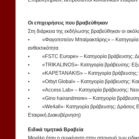
Οι επιχειρήσεις που βραβεύθηκαν
Στη διάρκεια της εκδήλωσης βραβεύθηκαν οι ακόλο
• «Φαγοποτείον Μπαϊρακτάρης» – Κατηγορία β
ανθεκτικότητα
• «FSTC Europe» – Κατηγορία βράβευσης: Δ
• «TRIKALINOS»- Κατηγορία βράβευσης: Εξω
• «KAPETANAKIS» – Κατηγορία βράβευσης: Οι
• «Οrbyt Global» – Κατηγορία βράβευσης: Και
• «Access Lab» – Κατηγορία βράβευσης: Νεοφ
• «Gino hairandmore» – Κατηγορία βράβευσης
• «We4all»- Κατηγορία βράβευσης: Δράσεις ES
Εταιρική Διακυβέρνηση)
Ειδικά τιμητικά Βραβεία
Μεγάλη ήταν η συγκίνηση στην απονομή των ειδικώ