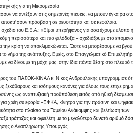
ατηγικής για τη Μικρομεσαία
σουν να αντέξουν στις σημερινές πιέσεις, να μπουν έγκαιρα στ
α αποκτήσουν πρόσβαση σε ρευστότητα και σε κεφάλαια.
 σχέδιο του Ε.Ε.Α.: «Είμαι υπερήφανος για όσα έχουμε υλοποιή
 ακόμη περισσότερα και πιο φιλόδοξα – σχεδιάζουμε στο επόμενο
μα την κρίση να αποκλιμακώνεται. Ώστε να μπορέσουμε να βγού
ά το νήμα της ανάπτυξης. Εμείς, στο Επαγγελματικό Επιμελητήρ
υμε να δίνουμε τη μάχη μας, στην ίδια πάντα θέση: στο πλευρό 
εδρος του ΠΑΣΟΚ-ΚΙΝΑΛ κ. Νίκος Ανδρουλάκης υπογράμμισε ότ
υς ξεκάθαρους και ισότιμους κανόνες για όλους τους επιχειρημα
ιοσύνης ως αναπτυξιακή προϋπόθεση εκτός από ηθική δέσμευσ
για χρέη σε εφορία –ΕΦΚΑ, κίνητρα για την πράσινη και ψηφια
ικότητα στο πλαίσιο του Ταμείου Ανάκαμψης και βελτίωση των
αξύ τράπεζας και οφειλέτη με το μεγαλύτερο δυνατό αριθμό δό
ρνησης ο Αναπληρωτής Υπουργός