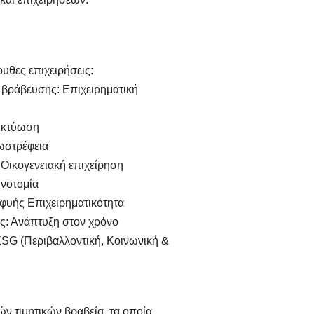
υθες επιχειρήσεις:
ράβευσης: Επιχειρηματική
ικτύωση
στρέφεια
κογενειακή επιχείρηση
νοτομία
υής Επιχειρηματικότητα
: Ανάπτυξη στον χρόνο
G (Περιβαλλοντική, Κοινωνική &
ν τιμητικών βραβεία, τα οποία