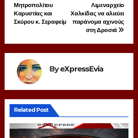
Μητροπολίτου
Λιμεναρχείο
Καρυστίας και
Χαλκίδας να αλιεύει
Σκύρου κ. Σεραφείμ
παράνομα αχινούς
στη Δροσιά
By
eXpressEvia
Related Post