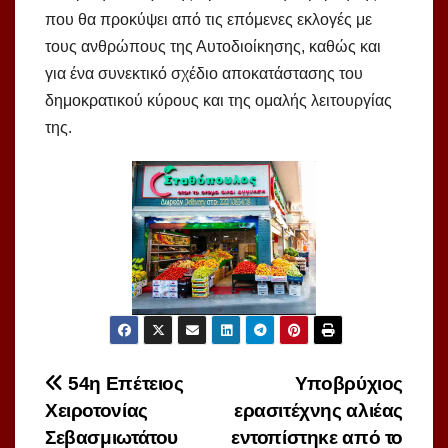
που θα προκύψει από τις επόμενες εκλογές με
τους ανθρώπους της Αυτοδιοίκησης, καθώς και
για ένα συνεκτικό σχέδιο αποκατάστασης του
δημοκρατικού κύρους και της ομαλής λειτουργίας
της.
Πλοήγηση
54η Επέτειος
Yποβρύχιος
Χειροτονίας
ερασιτέχνης αλιέας
άρθρων
Σεβασμιωτάτου
εντοπίστηκε από το