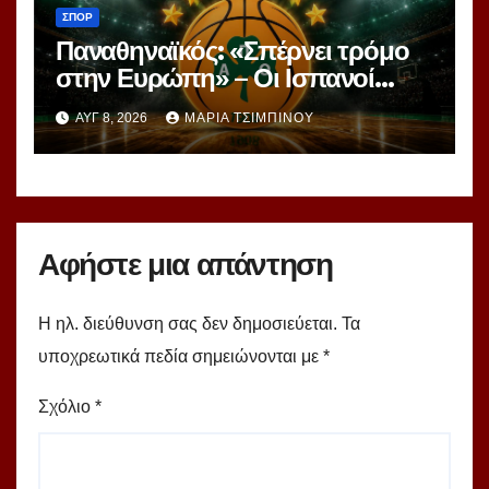
ΣΠΟΡ
Παναθηναϊκός: «Σπέρνει τρόμο
στην Ευρώπη» – Οι Ισπανοί
βλέπουν μια πράσινη
ΑΥΓ 8, 2026
ΜΑΡΊΑ ΤΣΙΜΠΙΝΟΎ
υπερομάδα!
Αφήστε μια απάντηση
Η ηλ. διεύθυνση σας δεν δημοσιεύεται.
Τα
υποχρεωτικά πεδία σημειώνονται με
*
Σχόλιο
*