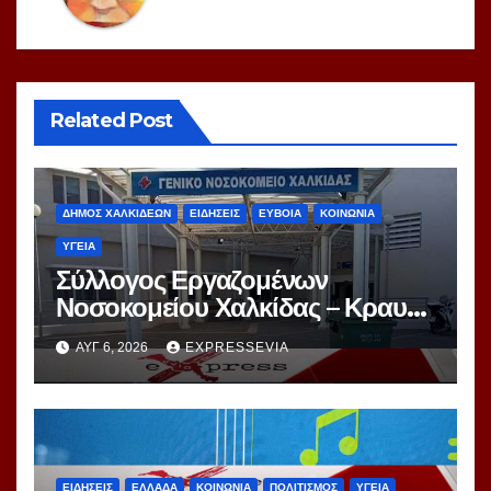
Related Post
ΔΗΜΟΣ ΧΑΛΚΙΔΕΩΝ
ΕΙΔΗΣΕΙΣ
ΕΥΒΟΙΑ
ΚΟΙΝΩΝΙΑ
ΥΓΕΙΑ
Σύλλογος Εργαζομένων
Νοσοκομείου Χαλκίδας – Κραυγή
Αγωνίας
ΑΥΓ 6, 2026
EXPRESSEVIA
ΕΙΔΗΣΕΙΣ
ΕΛΛΑΔΑ
ΚΟΙΝΩΝΙΑ
ΠΟΛΙΤΙΣΜΟΣ
ΥΓΕΙΑ