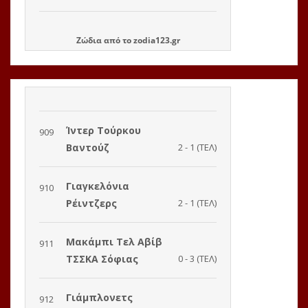
Ζώδια
από το
zodia123.gr