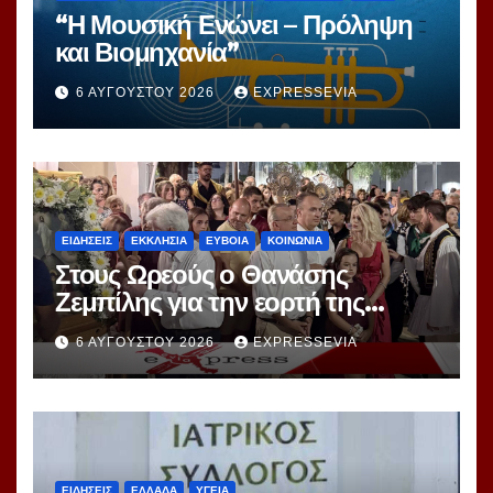
“Η Μουσική Ενώνει – Πρόληψη
και Βιομηχανία”
6 ΑΥΓΟΎΣΤΟΥ 2026
EXPRESSEVIA
ΕΙΔΗΣΕΙΣ
ΕΚΚΛΗΣΙΑ
ΕΥΒΟΙΑ
ΚΟΙΝΩΝΙΑ
Στους Ωρεούς ο Θανάσης
Ζεμπίλης για την εορτή της
Μεταμορφώσεως Σωτήρος
6 ΑΥΓΟΎΣΤΟΥ 2026
EXPRESSEVIA
ΕΙΔΗΣΕΙΣ
ΕΛΛΑΔΑ
ΥΓΕΙΑ