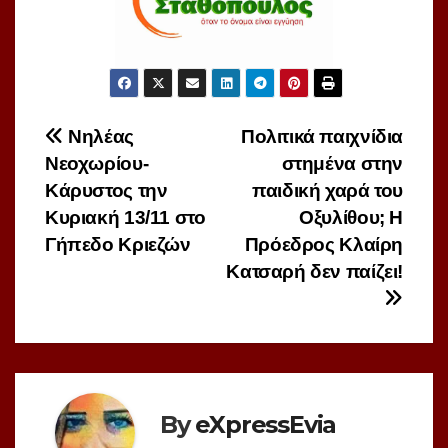
Πλοήγηση
Νηλέας
Πολιτικά παιχνίδια
Νεοχωρίου-
στημένα στην
άρθρων
Κάρυστος την
παιδική χαρά του
Κυριακή 13/11 στο
Οξυλίθου; Η
Γήπεδο Κριεζών
Πρόεδρος Κλαίρη
Κατσαρή δεν παίζει!
By
eXpressEvia