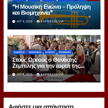
“Η Μουσική Ενώνει – Πρόληψη
και Βιομηχανία”
ΑΥΓ 6, 2026
EXPRESSEVIA
ΕΙΔΗΣΕΙΣ
ΕΚΚΛΗΣΙΑ
ΕΥΒΟΙΑ
ΚΟΙΝΩΝΙΑ
Στους Ωρεούς ο Θανάσης
Ζεμπίλης για την εορτή της
Μεταμορφώσεως Σωτήρος
ΑΥΓ 6, 2026
EXPRESSEVIA
Αφήστε μια απάντηση