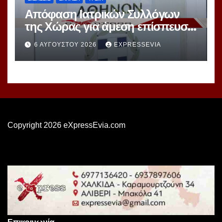
Απόφαση Ιατρικών Συλλόγων
της Χώρας για άμεση επίσπευση
Διαδικασιών Εκλογών
6 ΑΥΓΟΎΣΤΟΥ 2026
EXPRESSEVIA
Copyright 2026 eXpressEvia.com