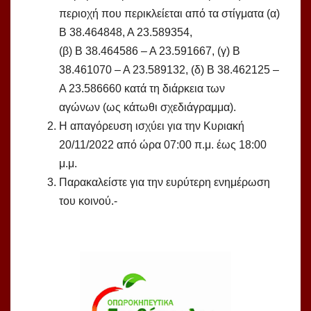
περιοχή που περικλείεται από τα στίγματα (α)
Β 38.464848, Α 23.589354,
(β) Β 38.464586 – Α 23.591667, (γ) Β
38.461070 – Α 23.589132, (δ) Β 38.462125 –
Α 23.586660 κατά τη διάρκεια των
αγώνων (ως κάτωθι σχεδιάγραμμα).
Η απαγόρευση ισχύει για την Κυριακή
20/11/2022 από ώρα 07:00 π.μ. έως 18:00
μ.μ.
Παρακαλείστε για την ευρύτερη ενημέρωση
του κοινού.-