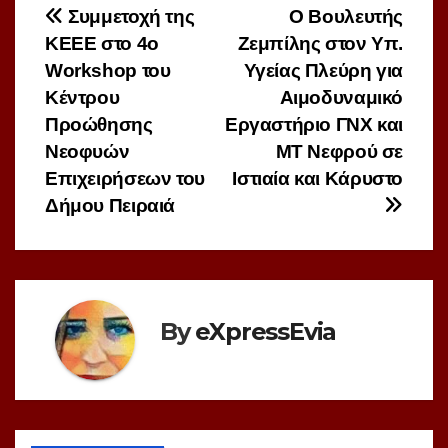
Πλοήγηση
Συμμετοχή της
Ο Βουλευτής
ΚΕΕΕ στο 4ο
Ζεμπίλης στον Υπ.
άρθρων
Workshop του
Υγείας Πλεύρη για
Κέντρου
Αιμοδυναμικό
Προώθησης
Εργαστήριο ΓΝΧ και
Νεοφυών
MT Νεφρού σε
Επιχειρήσεων του
Ιστιαία και Κάρυστο
Δήμου Πειραιά
By
eXpressEvia