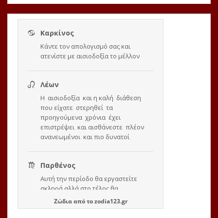
Ζώδια
από το
zodia123.gr