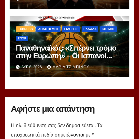
Ομπράντοβιτς στο power
ranking!
EXPRESS
ΑΘΛΗΤΙΣΜΟΣ
ΕΙΔΗΣΕΙΣ
ΕΛΛΑΔΑ
ΚΟΣΜΟΣ
ΣΠΟΡ
Παναθηναϊκός: «Σπέρνει τρόμο
στην Ευρώπη» – Οι Ισπανοί
βλέπουν μια πράσινη
ΑΥΓ 8, 2026
ΜΑΡΊΑ ΤΣΙΜΠΙΝΟΎ
υπερομάδα!
Αφήστε μια απάντηση
Η ηλ. διεύθυνση σας δεν δημοσιεύεται.
Τα
υποχρεωτικά πεδία σημειώνονται με
*