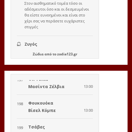
Ζώδια
από το
zodia123.gr