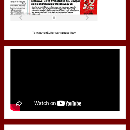
Τα
πρωτοσέλιδα
των
εφημερίδων