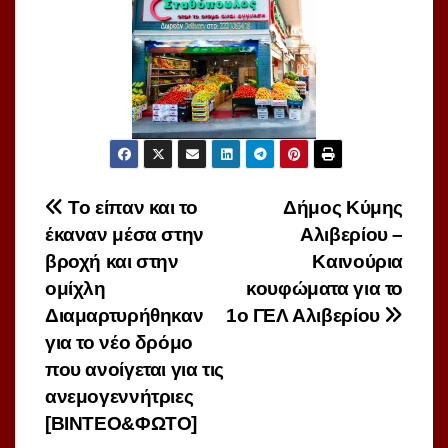
Πλοήγηση
Το είπαν και το
Δήμος Κύμης
έκαναν μέσα στην
Αλιβερίου –
άρθρων
βροχή και στην
Καινούρια
ομίχλη
κουφώματα για το
Διαμαρτυρήθηκαν
1ο ΓΕΛ Αλιβερίου
για το νέο δρόμο
που ανοίγεται για τις
ανεμογεννήτριες
[ΒΙΝΤΕΟ&ΦΩΤΟ]